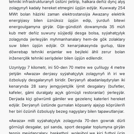
tehniki infrastrukturanyň üstüni ýetirip, halkara deňiz dynç alyş
zolagynyň kadaly hereket etmegini üpjün edýär. Kuwwaty 254
MWt bolan häzirki zaman elektrostansiýa Awazany elektrik
energiýasy bilen üznüksiz üpjün edip, ýurduň bitewi
energoulgamyna girýär. Gije-gündiziň dowamynda 35 müň
kub metr deňiz suwuny süýjediji desga bolsa, syýahatçylyk
zolagynda ýerleşýän myhmanhanalary hem-de gök zolaklary
suw bilen üpjün edýär. Ol kenarýakasynda gurlup, täze
döwrebap tehniki enjamlar we beýleki ähli zerur bolan
inženerçilik tehniki serişdeler bilen üpjün edilendir.
Uzynlygy 7 kilometr, ini 50-den 70 metre we çuňlugy 4 metre
ýetýän «Awaza» derýasy syýahatçylyk zolagynyň iň iri we
özboluşly desgalarynyň biridir. Derýanyň abadanlaşdyrylan iki
kenarynda 28 sany jemgyýetçilik iýmit desgalary (bufetler,
kafeler, gämi duralgaly açyk görnüşli restoranlar) ýerleşýär.
Derýada kiçi göwrümli gämiler we gezelenç katerleri hereket
edýär. Derýanyň üstünde gurnalan köpsanly ajaýyp köprüleriň
her biri özüniň özboluşly bezeg nagyşlary bilen tapawutlanýar.
«Awaza» milli syýahatçylyk zolagynda 70-den gowrak dürli
görnüşli desgalar, şol sanda, sport desgalar toplumyna girýän
tennis meýdançalary, basketbol, woleýbol we kiçi futbol üçin