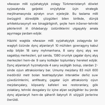
«Awaza» milli syýahatçylyk zolagy Türkmenistanyň döwlet
syýasatynda geljekki onýyllyklar üçin strategik
meýilnamasynda aýratyn orun eýeleýär. Bu taslama milli
öwüşginli döredijilik çözgütleri bilen birlikde, dünýä
arhitekturasynyň we binagärliginiň, şeýle hem inžener-tehniki
pikirleriniň iň öňdebaryjy üstünliklerini utgaşykly amala
aşyrmaga ýardam edýär.
Häzirki wagtda «Awaza» milli syýahatçylyk zolagynda bir
wagtyň özünde dynç alýanlaryň 10 müňden gowragyny kabul
edip bilýän 18 sany myhmanhana, 8 sany dynç alyş we
sagaldyş merkezleri, şol sanda, 1380 orunlyk çagalar dynç alyş
merkezleri hem-de 9 sany kottejler toplumlary hereket edýär.
Dynç alýanlaryň hyzmatynda 4 sany seýilgäh bolup, olardan 2-
sinde oýun attraksionlary bar. Umumy meýdany 83 müň 600
inedördül metr bolan teatrlaşdyrylan interaktiw deňiz suw
çüwdürimlerini, amfiteatry, çagalar üçin attraksionly oýun
meýdançalary, köpsanly kafeleri we restoranlary, gök
zolaklary, tehniki desgalary öz içine alýan seýilgähler bu ýerde
dynç alýanlaryň hem-de şäheriň ilatynyň iň söýgüli ýerlerine
öwrüldi.