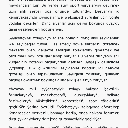
meýdançalar bar. Bu ýerde suw sport ýaryşlaryny geçirmek
üçin ähli şertler göz öňünde tutulandyr. Derýanyň iki
kenarýakasynda pyýadalar we welosiped sürüjiler üçin ýörite
ýodalar geçirilen. Dynç alýanlar üçin derýa boýunça gyzykly
gämi gezelençleri hödürlenýär.
Syýahatçylyk zolagynyň aglaba bölegini dynç alyş seýilgähleri
we seýilbaglar tutýar. Has amatly howa şertlerini döretmek
maksady bilen, geljekde seýilgäh zolaklaryny giňeltmek we
ösdürmek boýunça işler alnyp barylar. Bu ýerde dünýäniň ähli
künjeginiň botaniki baglaryndan getirilen üýtgeşik ösümlikler
ýygnalyp, suw çüwdürimli seýilgähler köpdürlüligi hem-de
gözelligi bilen tapawutlanýar. Seýilgähli zolaklary gülleýän
baglyga öwürmek boýunça gündelik işler alnyp barylýar.
«Awaza» milli syýahatçylyk zolagy halkara işewürlik
forumlarynyň, maslahatlaryň, duşuşyklaryň, halkara
festiwallaryň, bäsleşikleriň, konsertleriň, sport çäreleriniň
geçirilýän ýerine öwrüldi. Syýahatçylyk zolagynda döwrebap
Kongressler merkezi ulanmaga berlip, onda halkara forumlar,
duşuşyklar ýokary derejede guramaçylykly geçirilýär.
Bulardan başga-da, dünýä ülňülerine laýyk gelýän sport