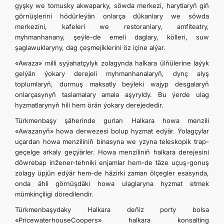
gyşky we tomusky akwaparky, söwda merkezi, harytlaryň giň
görnüşlerini hödürleýän onlarça dükanlary we söwda
merkezini, kafeleri we restoranlary, amfiteatry,
myhmanhanany, şeýle-de emeli daglary, kölleri, suw
şaglawuklaryny, dag çeşmejiklerini öz içine alýar.
«Awaza» milli syýahatçylyk zolagynda halkara ülňülerine laýyk
gelýän ýokary derejeli myhmanhanalaryň, dynç alyş
toplumlaryň, durmuş maksatly beýleki wajyp desgalaryň
onlarçasynyň taslamalary amala aşyryldy. Bu ýerde ulag
hyzmatlarynyň hili hem örän ýokary derejededir.
Türkmenbaşy şäherinde gurlan Halkara howa menzili
«Awazanyň» howa derwezesi bolup hyzmat edýär. Ýolagçylar
uçardan howa menziliniň binasyna we yzyna teleskopik trap-
geçelge arkaly geçýärler. Howa menziliniň halkara derejesini
döwrebap inžener-tehniki enjamlar hem-de täze uçuş-gonuş
zolagy üpjün edýär hem-de häzirki zaman ölçegler esasynda,
onda ähli görnüşdäki howa ulaglaryna hyzmat etmek
mümkinçiligi döredilendir.
Türkmenbaşydaky Halkara deňiz porty bolsa
«PricewaterhouseCoopers» halkara konsalting