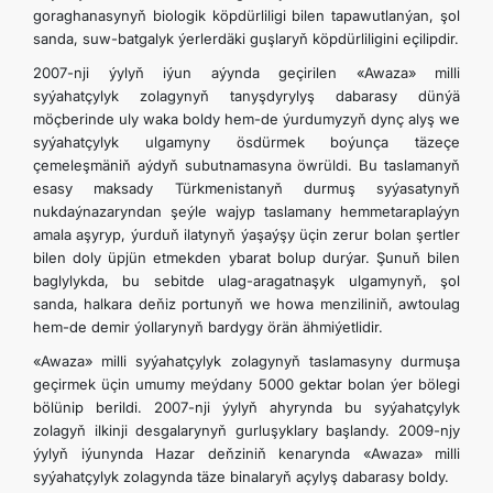
goraghanasynyň biologik köpdürliligi bilen tapawutlanýan, şol
sanda, suw-batgalyk ýerlerdäki guşlaryň köpdürliligini eçilipdir.
DIPLOMACIA
2007-nji ýylyň iýun aýynda geçirilen «Awaza» milli
syýahatçylyk zolagynyň tanyşdyrylyş dabarasy dünýä
NEUTRALIDAD PERMANENTE
möçberinde uly waka boldy hem-de ýurdumyzyň dynç alyş we
syýahatçylyk ulgamyny ösdürmek boýunça täzeçe
çemeleşmäniň aýdyň subutnamasyna öwrüldi. Bu taslamanyň
TRANSPORTE SOSTENIBLE
esasy maksady Türkmenistanyň durmuş syýasatynyň
nukdaýnazaryndan şeýle wajyp taslamany hemmetaraplaýyn
CONTÁCTANOS
amala aşyryp, ýurduň ilatynyň ýaşaýşy üçin zerur bolan şertler
bilen doly üpjün etmekden ybarat bolup durýar. Şunuň bilen
baglylykda, bu sebitde ulag-aragatnaşyk ulgamynyň, şol
sanda, halkara deňiz portunyň we howa menziliniň, awtoulag
hem-de demir ýollarynyň bardygy örän ähmiýetlidir.
«Awaza» milli syýahatçylyk zolagynyň taslamasyny durmuşa
geçirmek üçin umumy meýdany 5000 gektar bolan ýer bölegi
bölünip berildi. 2007-nji ýylyň ahyrynda bu syýahatçylyk
zolagyň ilkinji desgalarynyň gurluşyklary başlandy. 2009-njy
ýylyň iýunynda Hazar deňziniň kenarynda «Awaza» milli
syýahatçylyk zolagynda täze binalaryň açylyş dabarasy boldy.