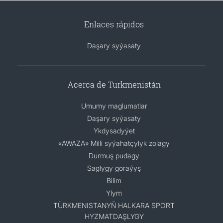
Enlaces rápidos
Daşary syýasaty
Acerca de Turkmenistán
Umumy maglumatlar
Daşary syýasaty
Ykdysadyýet
«AWAZA» Milli syýahatçylyk zolagy
Durmuş pudagy
Saglygy goraýyş
Bilim
Ylym
TÜRKMENISTANYŇ HALKARA SPORT
HYZMATDAŞLYGY