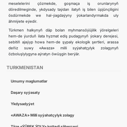
meselelerini çözmekde, goşmaça iş orunlarynyň
döredilmeginde, ykdysady taýdan ilatyň iş bilen üpjünçiligini
ösdürmekde we hal-ýagdaýyny ýokarlandyrmakda uly
ähmiýete eýedir.
Türkmen halkynyň däp bolan myhmansöýüjilik ýörelgeleri
hem-de ýurduň ilata hyzmat ediş pudagynyň ýokary derejesi,
sebitiň ajaýyp howa hem-de şypaly ekologik şertleri, arassa
deňiz suwy «Awaza» milli syýahatçylyk zolagynyň
özboluşlylygyna aýratyn öwüşgin berýär.
TURKMENISTAN
Umumy maglumatlar
Daşary syýasaty
Ykdysadyýet
«AWAZA» Milli syýahatçylyk zolagy
Täze «ÝÜPEK ÝOLY» kottedj şäherçesi