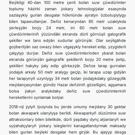
Beýikligi 40-dan 100 metre çenli bolan suw çüwdürimler
toplumy häzirki zaman ýokary tehnologiýalar esasynda
sazlaşykly gurlan desgalar hökmünde aýratyn özboluşlylygy
bilen tapawutlanýar. Deňiz kenaryndan 85 metr uzaklykda
ýerleşýän boýy 24 metr, ini 60 metr bolan suw
çüwdürimleriniň ýüzündäki ekranda dürli görnüşli galografik
şekiller we tans edýän sudurlar görünýär. Olar seýilgähde
goýberilýän saz owazy bilen utgaşykly hereket edip, yzygiderli
çalşylyp durýar. Deňiz suw çüwdürimlerinden ybarat bolan
ekranda görünýän galografik şekilleriň boýy 20 metre ýetip,
şekilleri hakyky ýaly edip görkezýär. Deňze tarap gurnalan
ýodajyk arkaly 50 metr aralygy geçip, iki tarapa uzap gidýän
her tarapynyň uzynlygy 34 metr bolan ýodajykdaky gözegçilik
meýdançasyndan gündiz Hazar deňziniň gözelligini, agşamara
bolsa ýakyn aralykdaky deňiz suw çüwdürimleriniň
hereketlerini synlamak bolýar.
2018-nji ýylyň iýulynda bu ýerde umumy meýdany 30 gektar
bolan akwapark ulanylyşa berildi. Akwaparkyň düzümine suw
attraksionlary bilen bilelikde, dürli ýaşdaky dynç alýanlaryň we
syýahatçylaryň ýokary isleglerini kanagatlandyrmak maksady
bilen gurlan beýleki desgalar hem girýär. Bu ajaýyp desga