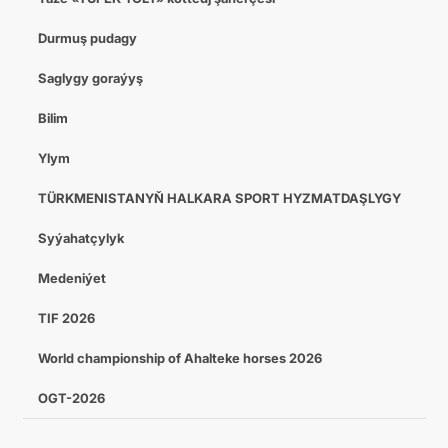
Durmuş pudagy
Saglygy goraýyş
Bilim
Ylym
TÜRKMENISTANYŇ HALKARA SPORT HYZMATDAŞLYGY
Syýahatçylyk
Medeniýet
TIF 2026
World championship of Ahalteke horses 2026
OGT-2026