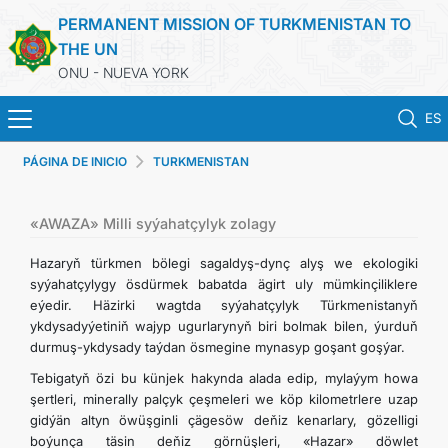
PERMANENT MISSION OF TURKMENISTAN TO
THE UN
ONU - NUEVA YORK
ES
PÁGINA DE INICIO
TURKMENISTAN
PÁGINA DE INICIO
NOTICIA
«AWAZA» Milli syýahatçylyk zolagy
Hazaryň türkmen bölegi sagaldyş-dynç alyş we ekologiki
TURKMENISTAN
syýahatçylygy ösdürmek babatda ägirt uly mümkinçiliklere
eýedir. Häzirki wagtda syýahatçylyk Türkmenistanyň
ykdysadyýetiniň wajyp ugurlarynyň biri bolmak bilen, ýurduň
NACIONES UNIDAS
durmuş-ykdysady taýdan ösmegine mynasyp goşant goşýar.
Tebigatyň özi bu künjek hakynda alada edip, mylaýym howa
POSICIONES PRIORITARIAS
şertleri, minerally palçyk çeşmeleri we köp kilometrlere uzap
gidýän altyn öwüşginli çägesöw deňiz kenarlary, gözelligi
DECLARACIONES Y DOCUMENTOS
boýunça täsin deňiz görnüşleri, «Hazar» döwlet