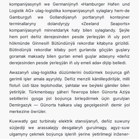
kompaniýasynyň we Germaniýnyň «Hamburger Hafen und
Logistik AG» ulag-logistika kompaniýasynyň sylaglary hem-de
Gamburgyň we Gollandiýanyň portlarynyň konteýner
terminallaryny dolandyryjy «Zeeland Seaports»
kompaniýasynyň minnetdarlyk haty bilen sylaglandy. Şeýle
hem port deňiz derejesinden pesde ýerleşýän iň uly port
hökmünde Ginnesiň Bütündünýä rekordlar kitabyna girizildi.
Bütindünýä rekordlar kitaby port gurlanda göçýän guşlary
goramak maksady bilen gurlan emeli guşlar adasyny «deňiz
derejesinden pesde ýerleşýän iň uly emeli ada» diýip belledi.
Awazanyň ulag-logistika düzümlerini ösdürmek boýunça giň
gerimli işler amala aşyryldy. Deňiz menzili kämilleşdirilýär, milli
flotuň üsti täze teplohodlar, ýahtalar we beýleki gämiler bilen
ýetirilýär. Türkmenbaşy şäheri Ýewropa bilen Günorta Aziýa
sebitlerini gysga ýol boýunça birleşdirmek üçin gurulýan
Demirgazyk — Günorta halkara ulag geçelgesiniň demir ýol
merkezine öwrüler.
Kuwwatly gaz turbinaly elektrik stansiýanyň, deňiz suwuny
süýjediji we arassalaýjy desgalaryň gurulmagy, agyz-suw
ulgamyny çekmek boýunça işleriň ýerine ýetirilmegi inžener-