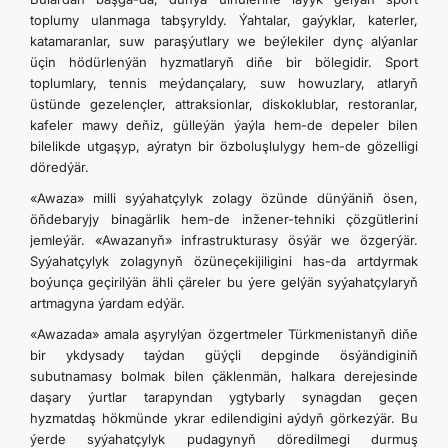
toplumy ulanmaga tabşyryldy. Ýahtalar, gaýyklar, katerler,
katamaranlar, suw paraşýutlary we beýlekiler dynç alýanlar
üçin hödürlenýän hyzmatlaryň diňe bir bölegidir. Sport
toplumlary, tennis meýdançalary, suw howuzlary, atlaryň
üstünde gezelençler, attraksionlar, diskoklublar, restoranlar,
kafeler mawy deňiz, gülleýän ýaýla hem-de depeler bilen
bilelikde utgaşyp, aýratyn bir özboluşlulygy hem-de gözelligi
döredýär.
«Awaza» milli syýahatçylyk zolagy özünde dünýäniň ösen,
öňdebaryjy binagärlik hem-de inžener-tehniki çözgütlerini
jemleýär. «Awazanyň» infrastrukturasy ösýär we özgerýär.
Syýahatçylyk zolagynyň özüneçekijiligini has-da artdyrmak
boýunça geçirilýän ähli çäreler bu ýere gelýän syýahatçylaryň
artmagyna ýardam edýär.
«Awazada» amala aşyrylýan özgertmeler Türkmenistanyň diňe
bir ykdysady taýdan güýçli depginde ösýändiginiň
subutnamasy bolmak bilen çäklenmän, halkara derejesinde
daşary ýurtlar tarapyndan ygtybarly synagdan geçen
hyzmatdaş hökmünde ykrar edilendigini aýdyň görkezýär. Bu
ýerde syýahatçylyk pudagynyň döredilmegi durmuş