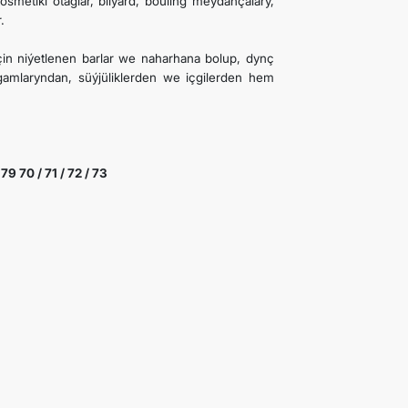
smetiki otaglar, bilýard, bouling meýdançalary,
.
n niýetlenen barlar we naharhana bolup, dynç
agamlaryndan, süýjüliklerden we içgilerden hem
79 70 / 71 / 72 / 73