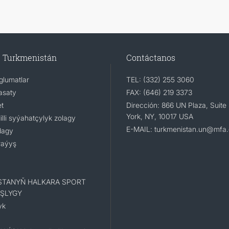
e Turkmenistán
Contáctanos
lumatlar
TEL: (332) 255 3060
asaty
FAX: (646) 219 3373
t
Dirección: 866 UN Plaza, Suit
York, NY, 10017 USA
li syýahatçylyk zolagy
E-MAIL: turkmenistan.un@mfa.
dagy
raýyş
STANYŇ HALKARA SPORT
ŞLYGY
yk