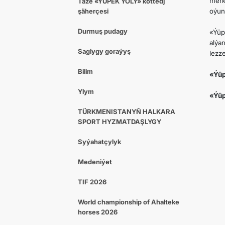
merk
Täze «ÝÜPEK ÝOLY» kottedj
şäherçesi
oýun
Durmuş pudagy
«Ýüp
alýa
Saglygy goraýyş
lezze
Bilim
«Ýüp
Ylym
«Ýüp
TÜRKMENISTANYŇ HALKARA
SPORT HYZMATDAŞLYGY
Syýahatçylyk
Medeniýet
TIF 2026
World championship of Ahalteke
horses 2026