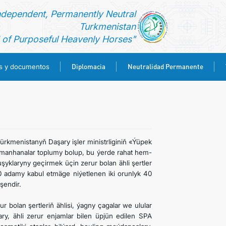
ndependent, Permanently Neutral
Turkmenistan
of Purposeful Heavenly Horses"
Diplomacia
Neutralidad Permanente
es y documentos
ürkmenistanyň Daşary işler ministrliginiň «Ýüpek
myhmanhanalar toplumy bolup, bu ýerde rahat hem-
uşyklaryny geçirmek üçin zerur bolan ähli şertler
 adamy kabul etmäge niýetlenen iki orunlyk 40
şendir.
 bolan şertleriň ählisi, ýagny çagalar we ulular
, ähli zerur enjamlar bilen üpjün edilen SPA