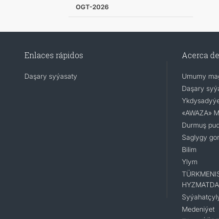
OGT-2026
Enlaces rápidos
Acerca d
Daşary syýasaty
Umumy mag
Daşary syý
Ykdysadyýe
«AWAZA» Mil
Durmuş pu
Saglygy go
Bilim
Ylym
TÜRKMENI
HYZMATDA
Syýahatçyl
Medeniýet