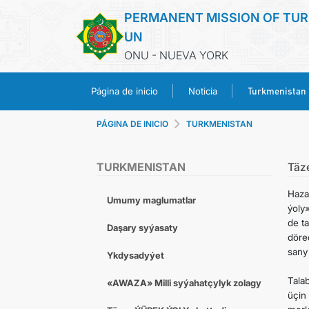
PERMANENT MISSION OF TUR
UN
ONU - NUEVA YORK
Turkmenistan
Página de inicio
Noticia
PÁGINA DE INICIO
TURKMENISTAN
TURKMENISTAN
Täz
Haza
Umumy maglumatlar
ýoly
de ta
Daşary syýasaty
döre
sany 
Ykdysadyýet
Tala
«AWAZA» Milli syýahatçylyk zolagy
üçin