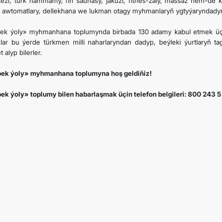
ezi, türk hammamy, fin saunasy, jakuzi, fitnes-zaly, massaž hem-de ko
DECLARACIONES Y DOCUMENTOS
 awtomatlary, dellekhana we lukman otagy myhmanlaryň ygtyýaryndadyr
DIPLOMACIA
ek ýoly» myhmanhana toplumynda birbada 130 adamy kabul etmek üçi
nlar bu ýerde türkmen milli naharlaryndan dadyp, beýleki ýurtlaryň t
t alyp bilerler.
NEUTRALIDAD PERMANENTE
ek ýoly» myhmanhana toplumyna hoş geldiňiz!
TRANSPORTE SOSTENIBLE
ek ýoly» toplumy bilen habarlaşmak üçin telefon belgileri: 800 243 5 
CONTÁCTANOS