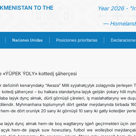
KMENISTAN TO THE
Year 2026 - "I
— Homeland 
Naciones Unidas
Posiciones prioritarias
Declaracion
PÁGINA DE INICIO
NOTICIA
e «ÝÜPEK ÝOLY» kottedj şäherçesi
r deňziniň kenaryndaky “Awaza” Milli syýahatçylyk zolagynda ýerleşen T
TURKMENISTAN
» kotedj şäherçesi – bu halkara standartyna laýyk gelýän ýokary hilli 
laba laýyk dynç almak, dürli görnüşli çäreleri, iş maslahatlaryny we duş
dilendir. Myhmanhana toplumynyň dört gektar meýdanynda birbada 160
NACIONES UNIDAS
hem-de dört orunlyk 20 sany iki görnüşli 10 sany iki gatly kotedjler ýerle
POSICIONES PRIORITARIAS
ba laýyk dynç almak hem-de boş wagtlaryny işjeň geçirmekleri üçin zerur
 açyk hem-de ýapyk suw howuzlary, futbol we wolleýbol meýdançalary