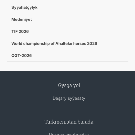
Syýahatçylyk
Medeniýet
TIF 2026
World championship of Ahalteke horses 2026
OGT-2026
Gysga ýol
Daşary syýasaty
Türkmenistan barada
Umumy maglumatlar