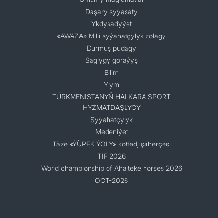
Daşary syýasaty
Ykdysadyýet
«AWAZA» Milli syýahatçylyk zolagy
Durmuş pudagy
Saglygy goraýyş
Bilim
Ylym
TÜRKMENISTANYŇ HALKARA SPORT
HYZMATDAŞLYGY
Syýahatçylyk
Medeniýet
Täze «ÝÜPEK ÝOLY» kottedj şäherçesi
TIF 2026
World championship of Ahalteke horses 2026
OGT-2026