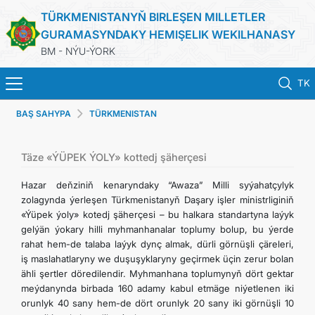
TÜRKMENISTANYŇ BIRLEŞEN MILLETLER
GURAMASYNDAKY HEMIŞELIK WEKILHANASY
BM - NÝU-ÝORK
TK
BAŞ SAHYPA
TÜRKMENISTAN
BAŞ SAHYPA
HABARLAR
Täze «ÝÜPEK ÝOLY» kottedj şäherçesi
Hazar deňziniň kenaryndaky “Awaza” Milli syýahatçylyk
TÜRKMENISTAN
zolagynda ýerleşen Türkmenistanyň Daşary işler ministrliginiň
«Ýüpek ýoly» kotedj şäherçesi – bu halkara standartyna laýyk
gelýän ýokary hilli myhmanhanalar toplumy bolup, bu ýerde
BIRLEŞEN MILLETLER GURAMASY
rahat hem-de talaba laýyk dynç almak, dürli görnüşli çäreleri,
iş maslahatlaryny we duşuşyklaryny geçirmek üçin zerur bolan
ILERI TUTULÝAN GARAÝYŞLAR
ähli şertler döredilendir. Myhmanhana toplumynyň dört gektar
meýdanynda birbada 160 adamy kabul etmäge niýetlenen iki
orunlyk 40 sany hem-de dört orunlyk 20 sany iki görnüşli 10
ÇYKYŞLAR WE RESMINAMALAR