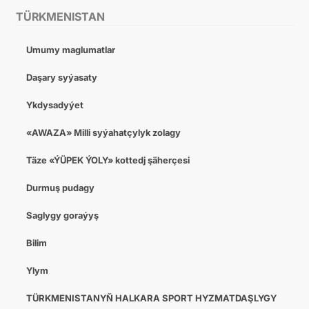
TÜRKMENISTAN
Umumy maglumatlar
Daşary syýasaty
Ykdysadyýet
«AWAZA» Milli syýahatçylyk zolagy
Täze «ÝÜPEK ÝOLY» kottedj şäherçesi
Durmuş pudagy
Saglygy goraýyş
Bilim
Ylym
TÜRKMENISTANYŇ HALKARA SPORT HYZMATDAŞLYGY