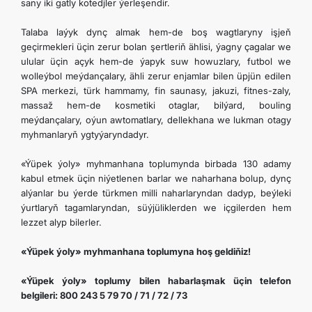
sany iki gatly kotedjler ýerleşendir.
DIPLOMATIÝA
Talaba laýyk dynç almak hem-de boş wagtlaryny işjeň
geçirmekleri üçin zerur bolan şertleriň ählisi, ýagny çagalar we
ulular üçin açyk hem-de ýapyk suw howuzlary, futbol we
HEMIŞELIK BITARAPLYK
wolleýbol meýdançalary, ähli zerur enjamlar bilen üpjün edilen
SPA merkezi, türk hammamy, fin saunasy, jakuzi, fitnes-zaly,
massaž hem-de kosmetiki otaglar, bilýard, bouling
DURNUKLY ULAG ULGAMY
meýdançalary, oýun awtomatlary, dellekhana we lukman otagy
myhmanlaryň ygtyýaryndadyr.
ARAGATNAŞYK
«Ýüpek ýoly» myhmanhana toplumynda birbada 130 adamy
kabul etmek üçin niýetlenen barlar we naharhana bolup, dynç
alýanlar bu ýerde türkmen milli naharlaryndan dadyp, beýleki
ýurtlaryň tagamlaryndan, süýjüliklerden we içgilerden hem
lezzet alyp bilerler.
«Ýüpek ýoly» myhmanhana toplumyna hoş geldiňiz!
«Ýüpek ýoly» toplumy bilen habarlaşmak üçin telefon
belgileri: 800 243 5 79 70 / 71 / 72 / 73