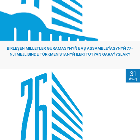
BIRLEŞEN MILLETLER GURAMASYNYŇ BAŞ ASSAMBLEÝASYNYŇ 77-
NJI MEJLISINDE TÜRKMENISTANYŇ ILERI TUTÝAN GARAÝYŞLARY
31
Awg