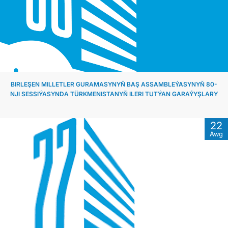
DIPLOMATIÝA
HEMIŞELIK BITARAPLYK
DURNUKLY ULAG ULGAMY
BIRLEŞEN MILLETLER GURAMASYNYŇ BAŞ ASSAMBLEÝASYNYŇ 80-
NJI SESSIÝASYNDA TÜRKMENISTANYŇ ILERI TUTÝAN GARAÝYŞLARY
ARAGATNAŞYK
22
Awg