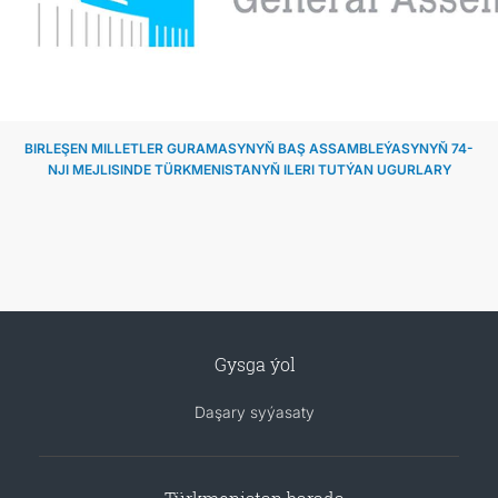
BIRLEŞEN MILLETLER GURAMASYNYŇ BAŞ ASSAMBLEÝASYNYŇ 74-
NJI MEJLISINDE TÜRKMENISTANYŇ ILERI TUTÝAN UGURLARY
Gysga ýol
Daşary syýasaty