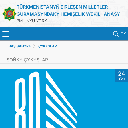
TÜRKMENISTANYŇ BIRLEŞEN MILLETLER
GURAMASYNDAKY HEMIŞELIK WEKILHANASY
BM - NÝU-ÝORK
TK
BAŞ SAHYPA
ÇYKYŞLAR
BAŞ SAHYPA
SOŇKY ÇYKYŞLAR
HABARLAR
24
Sen
TÜRKMENISTAN
BIRLEŞEN MILLETLER GURAMASY
ILERI TUTULÝAN GARAÝYŞLAR
ÇYKYŞLAR WE RESMINAMALAR