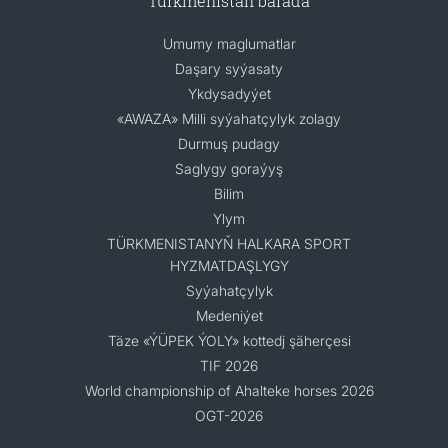
Türkmenistan barada
Umumy maglumatlar
Daşary syýasaty
Ykdysadyýet
«AWAZA» Milli syýahatçylyk zolagy
Durmuş pudagy
Saglygy goraýyş
Bilim
Ylym
TÜRKMENISTANYŇ HALKARA SPORT
HYZMATDAŞLYGY
Syýahatçylyk
Medeniýet
Täze «ÝÜPEK ÝOLY» kottedj şäherçesi
TIF 2026
World championship of Ahalteke horses 2026
OGT-2026