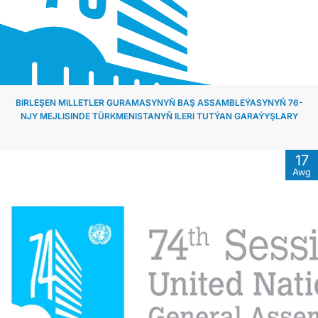
BIRLEŞEN MILLETLER GURAMASYNYŇ BAŞ ASSAMBLEÝASYNYŇ 76-
NJY MEJLISINDE TÜRKMENISTANYŇ ILERI TUTÝAN GARAÝYŞLARY
17
Awg