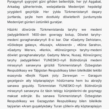
Pyragynyň şygryýet güni giňden bellenilýär, her ýyl Aşgabat,
Arkadag şäherlerinde, welaýatlarda Medeniýet hepdeligi
yzygiderli geçirilýär. Her ýylda Türkmenistanyň daşary
ýurtlarda, şeýle hem dostlukly döwletleriň ýurdumyzda
Medeniýet günleri üstünlikli guralýar.
Häzirki döwürde Türkmenistanda taryhy we medeni
ýadygärlikleriň 1400-den gowragy bolup, Döwlet taryhy-
medeni goraghanalarynyň 8-si bar. Olar «Gadymy Dehistan»,
«Gökdepe galasy», «Nusaý», «Abiwerd» , «Köne Sarahs»,
«Gadymy Merw», «Kerki», «Köneürgenç» taryhy-medeni
döwlet goraghanalarydyr. Gadymy Merw, Nusaý, Köneürgenç
taryhy ýadygärlikleri ÝUNESKO-nyň Bütindünýä medeni
mirasynyň sanawyna girizildi Türkmenistanyň Özbegistan
Respublikasy we Täjigistan Respublikasy bilen bilelikdäki teklibi
esasynda «Beýik Ýüpek ýoly: Zerewşan — Garagum
geçelgesi» atly köptaraplaýyn hödürnama hem bu abraýly
sanawa goşuldy. Türkmnistan ÝUNESKO-nyň Bütindünýä
mirasynyň sanawyna öz täsin tebigy künjeklerini-de goşmagy
maksat edinýär. Bu sanawa Türkmenistanyň Özbegistan
Respublikasy we Gazagystan Respublikasy bilen bilelikde
taýýarlan «Aram guşaklykdaky Turan çölleri» atly köptaraplaýyn