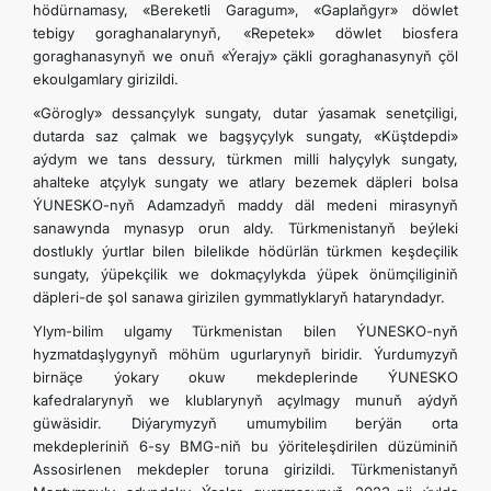
hödürnamasy, «Bereketli Garagum», «Gaplaňgyr» döwlet
tebigy goraghanalarynyň, «Repetek» döwlet biosfera
goraghanasynyň we onuň «Ýerajy» çäkli goraghanasynyň çöl
ekoulgamlary girizildi.
«Görogly» dessançylyk sungaty, dutar ýasamak senetçiligi,
dutarda saz çalmak we bagşyçylyk sungaty, «Küştdepdi»
aýdym we tans dessury, türkmen milli halyçylyk sungaty,
ahalteke atçylyk sungaty we atlary bezemek däpleri bolsa
ÝUNESKO-nyň Adamzadyň maddy däl medeni mirasynyň
sanawynda mynasyp orun aldy. Türkmenistanyň beýleki
dostlukly ýurtlar bilen bilelikde hödürlän türkmen keşdeçilik
sungaty, ýüpekçilik we dokmaçylykda ýüpek önümçiliginiň
däpleri-de şol sanawa girizilen gymmatlyklaryň hataryndadyr.
Ylym-bilim ulgamy Türkmenistan bilen ÝUNESKO-nyň
hyzmatdaşlygynyň möhüm ugurlarynyň biridir. Ýurdumyzyň
birnäçe ýokary okuw mekdeplerinde ÝUNESKO
kafedralarynyň we klublarynyň açylmagy munuň aýdyň
güwäsidir. Diýarymyzyň umumybilim berýän orta
mekdepleriniň 6-sy BMG-niň bu ýöriteleşdirilen düzüminiň
Assosirlenen mekdepler toruna girizildi. Türkmenistanyň