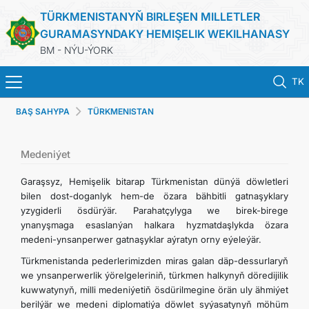
TÜRKMENISTANYŇ BIRLEŞEN MILLETLER
GURAMASYNDAKY HEMIŞELIK WEKILHANASY
BM - NÝU-ÝORK
TK
BAŞ SAHYPA
TÜRKMENISTAN
BAŞ SAHYPA
HABARLAR
Medeniýet
Garaşsyz, Hemişelik bitarap Türkmenistan dünýä döwletleri
TÜRKMENISTAN
bilen dost-doganlyk hem-de özara bähbitli gatnaşyklary
yzygiderli ösdürýär. Parahatçylyga we birek-birege
ynanyşmaga esaslanýan halkara hyzmatdaşlykda özara
BIRLEŞEN MILLETLER GURAMASY
medeni-ynsanperwer gatnaşyklar aýratyn orny eýeleýär.
Türkmenistanda pederlerimizden miras galan däp-dessurlaryň
ILERI TUTULÝAN GARAÝYŞLAR
we ynsanperwerlik ýörelgeleriniň, türkmen halkynyň döredijilik
kuwwatynyň, milli medeniýetiň ösdürilmegine örän uly ähmiýet
ÇYKYŞLAR WE RESMINAMALAR
berilýär we medeni diplomatiýa döwlet syýasatynyň möhüm