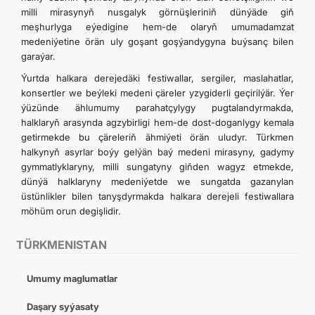
milli mirasynyň nusgalyk görnüşleriniň dünýäde giň
meşhurlyga eýedigine hem-de olaryň umumadamzat
medeniýetine örän uly goşant goşýandygyna buýsanç bilen
garaýar.
Ýurtda halkara derejedäki festiwallar, sergiler, maslahatlar,
konsertler we beýleki medeni çäreler yzygiderli geçirilýär. Ýer
ýüzünde ählumumy parahatçylygy pugtalandyrmakda,
halklaryň arasynda agzybirligi hem-de dost-doganlygy kemala
getirmekde bu çäreleriň ähmiýeti örän uludyr. Türkmen
halkynyň asyrlar boýy gelýän baý medeni mirasyny, gadymy
gymmatlyklaryny, milli sungatyny giňden wagyz etmekde,
dünýä halklaryny medeniýetde we sungatda gazanylan
üstünlikler bilen tanyşdyrmakda halkara derejeli festiwallara
möhüm orun degişlidir.
TÜRKMENISTAN
Umumy maglumatlar
Daşary syýasaty