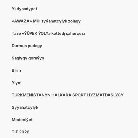
Ykdysadyýet
«AWAZA» Milli syýahatçylyk zolagy
Täze «ÝÜPEK ÝOLY» kottedj şäherçesi
Durmuş pudagy
Saglygy goraýyş
Bilim
Ylym
TÜRKMENISTANYŇ HALKARA SPORT HYZMATDAŞLYGY
Syýahatçylyk
Medeniýet
TIF 2026