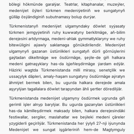
bölegi hökmünde garalýar. Teatrlar, kitaphanalar, muzeýler,
medeniýet öýleri türkmen medeniýetiniň we sungatynyň
DIPLOMATIÝA
gülläp ösýändiginiň subutnamasy bolup durýar.
Türkmenistanyň medeniýet ulgamyndaky döwlet syýasaty
HEMIŞELIK BITARAPLYK
türkmen jemgyýetiniň ruhy kuwwatyny berkitmäge, aň-bilim
derejesini artdyrmaga, medeni-ahlak gymmatlyklaryny we ruhy
bitewüligini aýawly saklamaga gönükdirilendir. Medeniýet
DURNUKLY ULAG ULGAMY
ulgamynyň gazanan üstünlikleri sungatyň dürli görnüşlerini
gaýtadan dikeltmäge we ösdürmäge, şeýle-de giň halkara
ARAGATNAŞYK
medeni gatnaşyklary has-da işjeňleşdirmäge ýardam edýär.
Häzirki wagtda Türkmenistanda milli mirasy, senetçilik we
ussaçylyk däpleri, amaly-haşam sungatyny ösdürmäge aýratyn
ähmiýet bermek bilen, bu ugurda halkara derejede amala
aşyrylýan tagallalara döwlet tarapyndan ähli şertler döredilýär.
Türkmenistanda medeniýet ulgamyny ösdürmek ugrunda giň
gerimli işler alnyp barylýar. Bu ugurda gazanylan üstünlikleri
has-da kämilleşdirmek maksady bilen, halkara derejesindäki
festiwallar, sergiler, maslahatlar we beýleki medeni çäreler
yzygiderli geçirilýär. Türkmenistanda her ýylyň 27-nji iýunynda
Medeniýet we sungat işgärleriniň hem-de Magtymguly