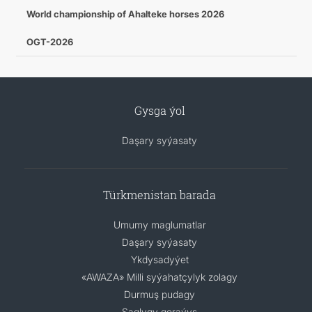
World championship of Ahalteke horses 2026
OGT-2026
Gysga ýol
Daşary syýasaty
Türkmenistan barada
Umumy maglumatlar
Daşary syýasaty
Ykdysadyýet
«AWAZA» Milli syýahatçylyk zolagy
Durmuş pudagy
Saglygy goraýyş