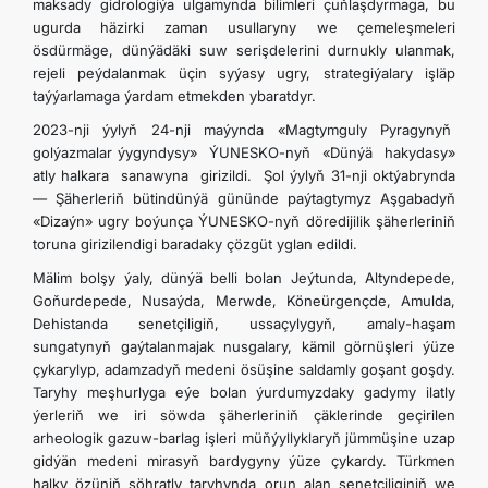
maksady gidrologiýa ulgamynda bilimleri çuňlaşdyrmaga, bu
ugurda häzirki zaman usullaryny we çemeleşmeleri
ösdürmäge, dünýädäki suw serişdelerini durnukly ulanmak,
rejeli peýdalanmak üçin syýasy ugry, strategiýalary işläp
taýýarlamaga ýardam etmekden ybaratdyr.
2023-nji ýylyň 24-nji maýynda «Magtymguly Pyragynyň
golýazmalar ýygyndysy» ÝUNESKO-nyň «Dünýä hakydasy»
atly halkara sanawyna girizildi. Şol ýylyň 31-nji oktýabrynda
— Şäherleriň bütindünýä gününde paýtagtymyz Aşgabadyň
«Dizaýn» ugry boýunça ÝUNESKO-nyň döredijilik şäherleriniň
toruna girizilendigi baradaky çözgüt yglan edildi.
Mälim bolşy ýaly, dünýä belli bolan Jeýtunda, Altyndepede,
Goňurdepede, Nusaýda, Merwde, Köneürgençde, Amulda,
Dehistanda senetçiligiň, ussaçylygyň, amaly-haşam
sungatynyň gaýtalanmajak nusgalary, kämil görnüşleri ýüze
çykarylyp, adamzadyň medeni ösüşine saldamly goşant goşdy.
Taryhy meşhurlyga eýe bolan ýurdumyzdaky gadymy ilatly
ýerleriň we iri söwda şäherleriniň çäklerinde geçirilen
arheologik gazuw-barlag işleri müňýyllyklaryň jümmüşine uzap
gidýän medeni mirasyň bardygyny ýüze çykardy. Türkmen
halky özüniň şöhratly taryhynda orun alan senetçiliginiň we