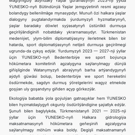
Magtymguly adyndaky Ýaşlar guramasynyň 2023-nji ýylda
ÝUNESKO-nyň Bütindünýä Ýaşlar jemgyýetiniň resmi agzasy
bolandygy bellenilmäge mynasypdyr. Munuň özi halkara ýaşlar
dialogyny pugtalandyrmakda ýurdumyzyň hyzmatlarynyň,
ýaşlar baradaky döwlet syýasatynyň üstünlikli durmuşa
geçirilýändiginiň nobatdaky ykrarnamasydyr. Türkmenistan
medeniýet, ylym-bilim diplomatiýasyny ilerletmek bilen bir
hatarda, sport diplomatiýasynyň netijeli durmuşa geçirilmegi
ugrunda-da çykyş edýär. Ýurdumyzyň 2023 — 2027-nji ýyllar
üçin ÝUNESKO-nyň Bedenterbiýe we sport boýunça
hökümetara komitetiniň agzalygyna saýlanylmagy dünýä
giňişliginde Watanymyzyň abraýynyň barha artýandygynyň
aýdyň güwäsi bolup, bedenterbiýe we sport hereketini
ösdürmekde, sagdyn durmuş ýörelgelerini wagyz etmekde
goşýan uly goşandyny giňden açyp görkezýär.
Ekologiýa babatda ýola goýulýan gatnaşyklar hem ÝUNESKO
bilen hyzmatdaşlygyň okgunly ösdürilýändigine şaýatlyk edýär.
Şunuň bilen baglylykda, Türkmenistanyň 2021 — 2025-nji
ýyllar üçin ÝUNESKO-nyň Halkara gidrologiýa
maksatnamasynyň hökümetara geňeşiniň agzalygyna
saýlanylmagy möhüm waka boldy. Degişli maksatnamanyň