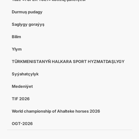
Durmuş pudagy
Saglygy goraýyş
Bilim
Ylym
TÜRKMENISTANYŇ HALKARA SPORT HYZMATDAŞLYGY
Syýahatçylyk
Medeniýet
TIF 2026
World championship of Ahalteke horses 2026
OGT-2026