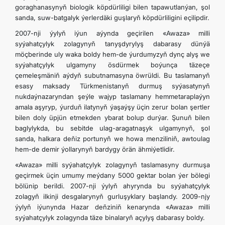
goraghanasynyň biologik köpdürliligi bilen tapawutlanýan, şol
sanda, suw-batgalyk ýerlerdäki guşlaryň köpdürliligini eçilipdir.
DIPLOMATIÝA
2007-nji ýylyň iýun aýynda geçirilen «Awaza» milli
syýahatçylyk zolagynyň tanyşdyrylyş dabarasy dünýä
HEMIŞELIK BITARAPLYK
möçberinde uly waka boldy hem-de ýurdumyzyň dynç alyş we
syýahatçylyk ulgamyny ösdürmek boýunça täzeçe
çemeleşmäniň aýdyň subutnamasyna öwrüldi. Bu taslamanyň
DURNUKLY ULAG ULGAMY
esasy maksady Türkmenistanyň durmuş syýasatynyň
nukdaýnazaryndan şeýle wajyp taslamany hemmetaraplaýyn
ARAGATNAŞYK
amala aşyryp, ýurduň ilatynyň ýaşaýşy üçin zerur bolan şertler
bilen doly üpjün etmekden ybarat bolup durýar. Şunuň bilen
baglylykda, bu sebitde ulag-aragatnaşyk ulgamynyň, şol
sanda, halkara deňiz portunyň we howa menziliniň, awtoulag
hem-de demir ýollarynyň bardygy örän ähmiýetlidir.
«Awaza» milli syýahatçylyk zolagynyň taslamasyny durmuşa
geçirmek üçin umumy meýdany 5000 gektar bolan ýer bölegi
bölünip berildi. 2007-nji ýylyň ahyrynda bu syýahatçylyk
zolagyň ilkinji desgalarynyň gurluşyklary başlandy. 2009-njy
ýylyň iýunynda Hazar deňziniň kenarynda «Awaza» milli
syýahatçylyk zolagynda täze binalaryň açylyş dabarasy boldy.