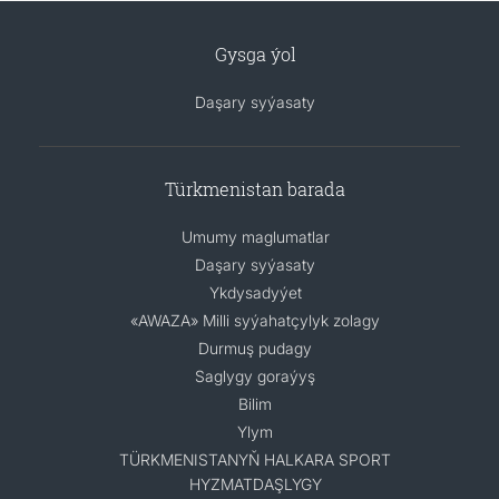
Gysga ýol
Daşary syýasaty
Türkmenistan barada
Umumy maglumatlar
Daşary syýasaty
Ykdysadyýet
«AWAZA» Milli syýahatçylyk zolagy
Durmuş pudagy
Saglygy goraýyş
Bilim
Ylym
TÜRKMENISTANYŇ HALKARA SPORT
HYZMATDAŞLYGY