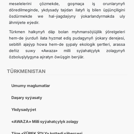
meselelerini çözmekde, goşmaça iş orunlarynyň
döredilmeginde, ykdysady taýdan ilatyň iş bilen üpjünçiligini
ösdürmekde we hal-ýagdaýyny ýokarlandyrmakda uly
ähmiýete eýedir.
Türkmen halkynyň däp bolan myhmansöýüjilik ýörelgeleri
hem-de ýurduň ilata hyzmat ediş pudagynyň ýokary derejesi,
sebitiň ajaýyp howa hem-de şypaly ekologik şertleri, arassa
deňiz suwy «Awaza» milli syýahatçylyk zolagynyň
özboluşlylygyna aýratyn öwüşgin berýär.
TÜRKMENISTAN
Umumy maglumatlar
Daşary syýasaty
Ykdysadyýet
«AWAZA» Milli syýahatçylyk zolagy
Täze «ÝÜPEK ÝOLY» kottedj şäherçesi