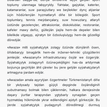
toplumy ulanmaga tabşyryldy. Ýahtalar, gaýyklar, katerler,
katamaranlar, suw paraşýutlary we beýlekiler dynç alýanlar
üçin hödürlenýän hyzmatlaryň diňe bir bölegidir. Sport
toplumlary, tennis meýdançalary, suw howuzlary, atlaryň
üstünde gezelençler, attraksionlar, diskoklublar, restoranlar,
kafeler mawy deňiz, gülleýän ýaýla hem-de depeler bilen
bilelikde utgaşyp, aýratyn bir özboluşlulygy hem-de gözelligi
döredýär.
«Awaza» milli syýahatçylyk zolagy özünde dünýäniň ösen,
öňdebaryjy binagärlik hem-de inžener-tehniki çözgütlerini
jemleýär. «Awazanyň» infrastrukturasy ösýär we özgerýär.
Syýahatçylyk zolagynyň özüneçekijiligini has-da artdyrmak
boýunça geçirilýän ähli çäreler bu ýere gelýän syýahatçylaryň
artmagyna ýardam edýär.
«Awazada» amala aşyrylýan özgertmeler Türkmenistanyň diňe
bir ykdysady taýdan güýçli depginde ösýändiginiň
subutnamasy bolmak bilen çäklenmän, halkara derejesinde
daşary ýurtlar tarapyndan ygtybarly synagdan geçen
hyzmatdaş hökmünde ykrar edilendigini aýdyň görkezýär. Bu
ýerde syýahatçylyk pudagynyň döredilmegi durmuş