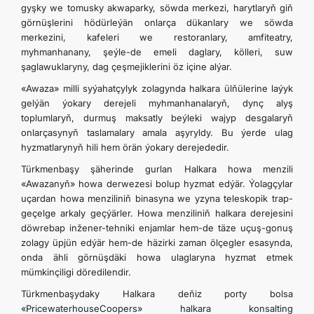
gyşky we tomusky akwaparky, söwda merkezi, harytlaryň giň
görnüşlerini hödürleýän onlarça dükanlary we söwda
merkezini, kafeleri we restoranlary, amfiteatry,
myhmanhanany, şeýle-de emeli daglary, kölleri, suw
şaglawuklaryny, dag çeşmejiklerini öz içine alýar.
«Awaza» milli syýahatçylyk zolagynda halkara ülňülerine laýyk
gelýän ýokary derejeli myhmanhanalaryň, dynç alyş
toplumlaryň, durmuş maksatly beýleki wajyp desgalaryň
onlarçasynyň taslamalary amala aşyryldy. Bu ýerde ulag
hyzmatlarynyň hili hem örän ýokary derejededir.
Türkmenbaşy şäherinde gurlan Halkara howa menzili
«Awazanyň» howa derwezesi bolup hyzmat edýär. Ýolagçylar
uçardan howa menziliniň binasyna we yzyna teleskopik trap-
geçelge arkaly geçýärler. Howa menziliniň halkara derejesini
döwrebap inžener-tehniki enjamlar hem-de täze uçuş-gonuş
zolagy üpjün edýär hem-de häzirki zaman ölçegler esasynda,
onda ähli görnüşdäki howa ulaglaryna hyzmat etmek
mümkinçiligi döredilendir.
Türkmenbaşydaky Halkara deňiz porty bolsa
«PricewaterhouseCoopers» halkara konsalting