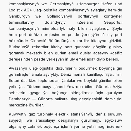
kompaniýasynyň we Germaniýnyň «Hamburger Hafen und
Logistik AG» ulag-logistika kompaniýasynyň sylaglary hem-de
Gamburgyň we Gollandiýanyň portlarynyň konteýner
terminallaryny dolandyryjy «Zeeland Seaports»
kompaniýasynyň minnetdarlyk haty bilen sylaglandy. Şeýle
hem port deňiz derejesinden pesde ýerleşýän iň uly port
hökmünde Ginnesiň Bütündünýä rekordlar kitabyna girizildi.
Bütindünýä rekordlar kitaby port gurlanda göçýän guşlary
goramak maksady bilen gurlan emeli guşlar adasyny «deňiz
derejesinden pesde ýerleşýän iň uly emeli ada» diýip belledi.
Awazanyň ulag-logistika düzümlerini ösdürmek boýunça giň
gerimli işler amala aşyryldy. Deňiz menzili kämilleşdirilýär, milli
flotuň üsti täze teplohodlar, ýahtalar we beýleki gämiler bilen
ýetirilýär. Türkmenbaşy şäheri Ýewropa bilen Günorta Aziýa
sebitlerini gysga ýol boýunça birleşdirmek üçin gurulýan
Demirgazyk — Günorta halkara ulag geçelgesiniň demir ýol
merkezine öwrüler.
Kuwwatly gaz turbinaly elektrik stansiýanyň, deňiz suwuny
süýjediji we arassalaýjy desgalaryň gurulmagy, agyz-suw
ulgamyny çekmek boýunça işleriň ýerine ýetirilmegi inžener-