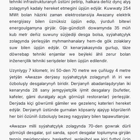
tehniki infrastrukturanyň üstüni ýetirip, halkara deňiz dynç alyş
zolagynyň kadaly hereket etmegini üpjün edýär. Kuwwaty 254
MWt bolan häzirki zaman elektrostansiýa Awazany elektrik
energiýasy bilen üznüksiz üpjün edip, ýurduň bitewi
energoulgamyna girýär. Gije-gündiziň dowamynda 35 müň
kub metr deňiz suwuny süýjediji desga bolsa, syýahatçylyk
zolagynda ýerleşýän myhmanhanalary hem-de gök zolaklary
suw bilen üpjün edýär. Ol kenarýakasynda gurlup, täze
döwrebap tehniki enjamlar we beýleki ähli zerur bolan
inženerçilik tehniki serişdeler bilen üpjün edilendir.
Uzynlygy 7 kilometr, ini 50-den 70 metre we çuňlugy 4 metre
ýetýän «Awaza» derýasy syýahatçylyk zolagynyň iň iri we
özboluşly desgalarynyň biridir. Derýanyň abadanlaşdyrylan iki
kenarynda 28 sany jemgyýetçilik iýmit desgalary (bufetler,
kafeler, gämi duralgaly açyk görnüşli restoranlar) ýerleşýär.
Derýada kiçi göwrümli gämiler we gezelenç katerleri hereket
edýär. Derýanyň üstünde gurnalan köpsanly ajaýyp köprüleriň
her biri özüniň özboluşly bezeg nagyşlary bilen tapawutlanýar.
«Awaza» milli syýahatçylyk zolagynda 70-den gowrak dürli
görnüşli desgalar, şol sanda, sport desgalar toplumyna girýän
tennis meýdançalary, basketbol, woleýbol we kiçi futbol üçin