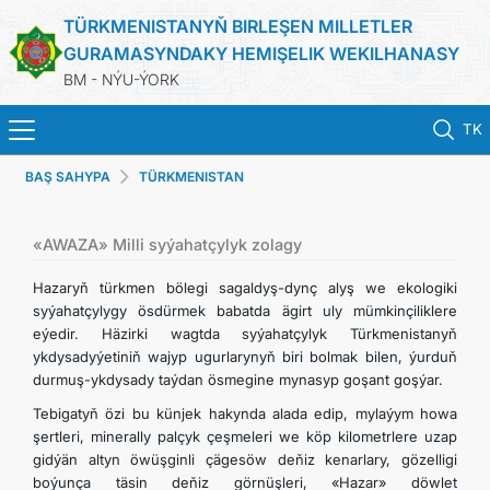
TÜRKMENISTANYŇ BIRLEŞEN MILLETLER
GURAMASYNDAKY HEMIŞELIK WEKILHANASY
BM - NÝU-ÝORK
TK
BAŞ SAHYPA
TÜRKMENISTAN
BAŞ SAHYPA
HABARLAR
«AWAZA» Milli syýahatçylyk zolagy
Hazaryň türkmen bölegi sagaldyş-dynç alyş we ekologiki
TÜRKMENISTAN
syýahatçylygy ösdürmek babatda ägirt uly mümkinçiliklere
eýedir. Häzirki wagtda syýahatçylyk Türkmenistanyň
ykdysadyýetiniň wajyp ugurlarynyň biri bolmak bilen, ýurduň
BIRLEŞEN MILLETLER GURAMASY
durmuş-ykdysady taýdan ösmegine mynasyp goşant goşýar.
Tebigatyň özi bu künjek hakynda alada edip, mylaýym howa
ILERI TUTULÝAN GARAÝYŞLAR
şertleri, minerally palçyk çeşmeleri we köp kilometrlere uzap
gidýän altyn öwüşginli çägesöw deňiz kenarlary, gözelligi
ÇYKYŞLAR WE RESMINAMALAR
boýunça täsin deňiz görnüşleri, «Hazar» döwlet