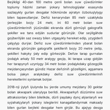
Beýikligi 40-dan 100 metre çenli bolan suw çüwdürimler
toplumy häzirki zaman ýokary tehnologiýalar esasynda
sazlaşykly gurlan desgalar hökmünde aýratyn özboluşlylygy
bilen tapawutlanýar. Deňiz kenaryndan 85 metr uzaklykda
ýerleşýän boýy 24 metr, ini 60 metr bolan suw
çüwdürimleriniň ýüzündäki ekranda dürli görnüşli galografik
şekiller we tans edýän sudurlar görünýär. Olar seýilgähde
goýberilýän saz owazy bilen utgaşykly hereket edip, yzygiderli
çalşylyp durýar. Deňiz suw çüwdürimlerinden ybarat bolan
ekranda görünýän galografik şekilleriň boýy 20 metre ýetip,
şekilleri hakyky ýaly edip görkezýär. Deňze tarap gurnalan
ýodajyk arkaly 50 metr aralygy geçip, iki tarapa uzap gidýän
her tarapynyň uzynlygy 34 metr bolan ýodajykdaky gözegçilik
meýdançasyndan gündiz Hazar deňziniň gözelligini, agşamara
bolsa ýakyn aralykdaky deňiz suw çüwdürimleriniň
hereketlerini synlamak bolýar.
2018-nji ýylyň iýulynda bu ýerde umumy meýdany 30 gektar
bolan akwapark ulanylyşa berildi. Akwaparkyň düzümine suw
attraksionlary bilen bilelikde, dürli ýaşdaky dynç alýanlaryň we
syýahatçylaryň ýokary isleglerini kanagatlandyrmak maksady
bilen gurlan beýleki desgalar hem girýär. Bu ajaýyp desga