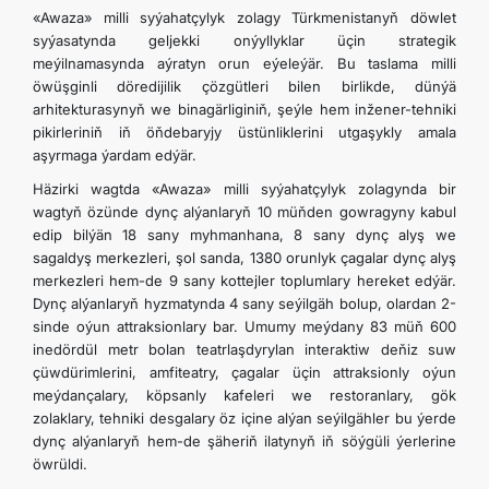
«Awaza» milli syýahatçylyk zolagy Türkmenistanyň döwlet
syýasatynda geljekki onýyllyklar üçin strategik
meýilnamasynda aýratyn orun eýeleýär. Bu taslama milli
öwüşginli döredijilik çözgütleri bilen birlikde, dünýä
arhitekturasynyň we binagärliginiň, şeýle hem inžener-tehniki
pikirleriniň iň öňdebaryjy üstünliklerini utgaşykly amala
aşyrmaga ýardam edýär.
Häzirki wagtda «Awaza» milli syýahatçylyk zolagynda bir
wagtyň özünde dynç alýanlaryň 10 müňden gowragyny kabul
edip bilýän 18 sany myhmanhana, 8 sany dynç alyş we
sagaldyş merkezleri, şol sanda, 1380 orunlyk çagalar dynç alyş
merkezleri hem-de 9 sany kottejler toplumlary hereket edýär.
Dynç alýanlaryň hyzmatynda 4 sany seýilgäh bolup, olardan 2-
sinde oýun attraksionlary bar. Umumy meýdany 83 müň 600
inedördül metr bolan teatrlaşdyrylan interaktiw deňiz suw
çüwdürimlerini, amfiteatry, çagalar üçin attraksionly oýun
meýdançalary, köpsanly kafeleri we restoranlary, gök
zolaklary, tehniki desgalary öz içine alýan seýilgähler bu ýerde
dynç alýanlaryň hem-de şäheriň ilatynyň iň söýgüli ýerlerine
öwrüldi.