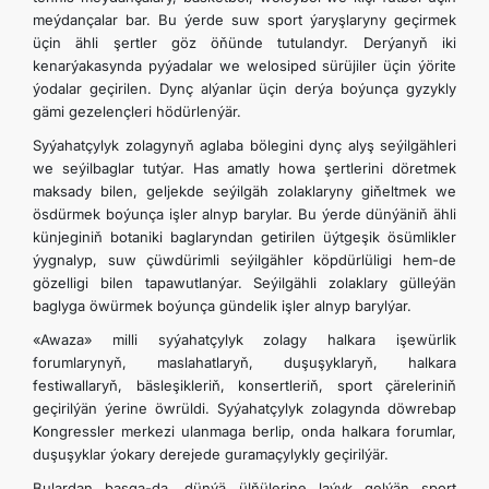
meýdançalar bar. Bu ýerde suw sport ýaryşlaryny geçirmek
üçin ähli şertler göz öňünde tutulandyr. Derýanyň iki
kenarýakasynda pyýadalar we welosiped sürüjiler üçin ýörite
ýodalar geçirilen. Dynç alýanlar üçin derýa boýunça gyzykly
gämi gezelençleri hödürlenýär.
Syýahatçylyk zolagynyň aglaba bölegini dynç alyş seýilgähleri
we seýilbaglar tutýar. Has amatly howa şertlerini döretmek
maksady bilen, geljekde seýilgäh zolaklaryny giňeltmek we
ösdürmek boýunça işler alnyp barylar. Bu ýerde dünýäniň ähli
künjeginiň botaniki baglaryndan getirilen üýtgeşik ösümlikler
ýygnalyp, suw çüwdürimli seýilgähler köpdürlüligi hem-de
gözelligi bilen tapawutlanýar. Seýilgähli zolaklary gülleýän
baglyga öwürmek boýunça gündelik işler alnyp barylýar.
«Awaza» milli syýahatçylyk zolagy halkara işewürlik
forumlarynyň, maslahatlaryň, duşuşyklaryň, halkara
festiwallaryň, bäsleşikleriň, konsertleriň, sport çäreleriniň
geçirilýän ýerine öwrüldi. Syýahatçylyk zolagynda döwrebap
Kongressler merkezi ulanmaga berlip, onda halkara forumlar,
duşuşyklar ýokary derejede guramaçylykly geçirilýär.
Bulardan başga-da, dünýä ülňülerine laýyk gelýän sport