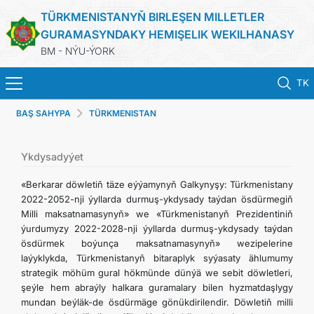
TÜRKMENISTANYŇ BIRLEŞEN MILLETLER
GURAMASYNDAKY HEMIŞELIK WEKILHANASY
BM - NÝU-ÝORK
TK
BAŞ SAHYPA
TÜRKMENISTAN
BAŞ SAHYPA
HABARLAR
Ykdysadyýet
«Berkarar döwletiň täze eýýamynyň Galkynyşy: Türkmenistany
TÜRKMENISTAN
2022-2052-nji ýyllarda durmuş-ykdysady taýdan ösdürmegiň
Milli maksatnamasynyň» we «Türkmenistanyň Prezidentiniň
ýurdumyzy 2022-2028-nji ýyllarda durmuş-ykdysady taýdan
BIRLEŞEN MILLETLER GURAMASY
ösdürmek boýunça maksatnamasynyň» wezipelerine
laýyklykda, Türkmenistanyň bitaraplyk syýasaty ählumumy
ILERI TUTULÝAN GARAÝYŞLAR
strategik möhüm gural hökmünde dünýä we sebit döwletleri,
şeýle hem abraýly halkara guramalary bilen hyzmatdaşlygy
mundan beýläk-de ösdürmäge gönükdirilendir. Döwletiň milli
ÇYKYŞLAR WE RESMINAMALAR