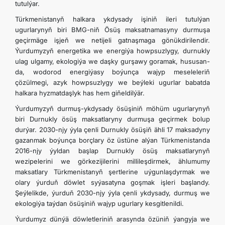
tutulýar.
Türkmenistanyň halkara ykdysady işiniň ileri tutulýan
ugurlarynyň biri BMG-niň Ösüş maksatnamasyny durmuşa
geçirmäge işjeň we netijeli gatnaşmaga gönükdirilendir.
Ýurdumyzyň energetika we energiýa howpsuzlygy, durnukly
ulag ulgamy, ekologiýa we daşky gurşawy goramak, hususan-
da, wodorod energiýasy boýunça wajyp meseleleriň
çözülmegi, azyk howpsuzlygy we beýleki ugurlar babatda
halkara hyzmatdaşlyk has hem giňeldilýär.
Ýurdumyzyň durmuş-ykdysady ösüşiniň möhüm ugurlarynyň
biri Durnukly ösüş maksatlaryny durmuşa geçirmek bolup
durýar. 2030-njy ýyla çenli Durnukly ösüşiň ähli 17 maksadyny
gazanmak boýunça borçlary öz üstüne alýan Türkmenistanda
2016-njy ýyldan başlap Durnukly ösüş maksatlarynyň
wezipelerini we görkezijilerini millileşdirmek, ählumumy
maksatlary Türkmenistanyň şertlerine uýgunlaşdyrmak we
olary ýurduň döwlet syýasatyna goşmak işleri başlandy.
Şeýlelikde, ýurduň 2030-njy ýyla çenli ykdysady, durmuş we
ekologiýa taýdan ösüşiniň wajyp ugurlary kesgitlenildi.
Ýurdumyz dünýä döwletleriniň arasynda özüniň ýangyja we