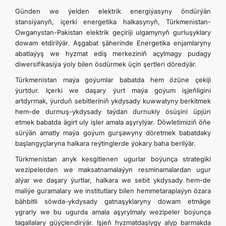
Günden we ýelden elektrik energiýasyny öndürýän
stansiýanyň, içerki energetika halkasynyň, Türkmenistan-
Owganystan-Pakistan elektrik geçiriji ulgamynyň gurluşyklary
dowam etdirilýär. Aşgabat şäherinde Energetika enjamlaryny
abatlaýyş we hyzmat ediş merkeziniň açylmagy pudagy
diwersifikasiýa ýoly bilen ösdürmek üçin şertleri döredýär.
Türkmenistan maýa goýumlar babatda hem özüne çekiji
ýurtdur. Içerki we daşary ýurt maýa goýum işjeň­ligini
artdyrmak, ýurduň sebitleriniň ykdysady kuwwatyny berkitmek
hem-de durmuş-ykdysady taýdan durnukly ösüşini üpjün
etmek babatda ägirt uly işler amala aşyrylýar. Döwletimiziň öňe
sürýän amatly maýa goýum gurşawyny döretmek babatdaky
başlangyçlaryna halkara reýtinglerde ýokary baha berilýär.
Türkmenistan anyk kesgitlenen ugurlar boýunça strategiki
wezipelerden we maksatnamalaýyn resminamalardan ugur
alýar we daşary ýurtlar, halkara we sebit ykdysady hem-de
maliýe guramalary we institutlary bilen hemmetaraplaýyn özara
bähbitli söwda-ykdysady gatnaşyklaryny dowam etmäge
ygrarly we bu ugurda amala aşyrylmaly wezipeler boýunça
tagallalary güýçlendirýär. Işjeň hyzmatdaşlygy alyp barmakda