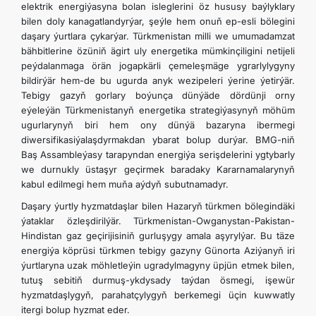
elektrik energiýasyna bolan isleglerini öz hususy baýlyklary
bilen doly kanagatlandyrýar, şeýle hem onuň ep-esli bölegini
daşary ýurtlara çykarýar. Türkmenistan milli we umumadamzat
bähbitlerine özüniň ägirt uly energetika mümkinçiligini netijeli
peýdalanmaga örän jogapkärli çemeleşmäge ygrarlylygyny
bildirýär hem-de bu ugurda anyk wezipeleri ýerine ýetirýär.
Tebigy gazyň gorlary boýunça dünýäde dördünji orny
eýeleýän Türkmenistanyň energetika strategiýasynyň möhüm
ugurlarynyň biri hem ony dünýä bazaryna ibermegi
diwersifikasiýalaşdyrmakdan ybarat bolup durýar. BMG-niň
Baş Assambleýasy tarapyndan energiýa serişdelerini ygtybarly
we durnukly üstaşyr geçirmek baradaky Kararnamalarynyň
kabul edilmegi hem muňa aýdyň subutnamadyr.
Daşary ýurtly hyzmatdaşlar bilen Hazaryň türkmen bölegindäki
ýataklar özleşdirilýär. Türkmenistan-Owganystan-Pakistan-
Hindistan gaz geçirijisiniň gurluşygy amala aşyrylýar. Bu täze
energiýa köprüsi türkmen tebigy gazyny Günorta Aziýanyň iri
ýurtlaryna uzak möhletleýin ugradylmagyny üpjün etmek bilen,
tutuş sebitiň durmuş-ykdysady taýdan ösmegi, işewür
hyzmatdaşlygyň, parahatçylygyň berkemegi üçin kuwwatly
itergi bolup hyzmat eder.