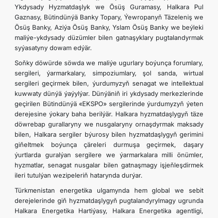
Ykdysady Hyzmatdaşlyk we Ösüş Guramasy, Halkara Pul
Gaznasy, Bütindünýä Banky Topary, Ýewropanyň Täzeleniş we
Ösüş Banky, Aziýa Ösüş Banky, Yslam Ösüş Banky we beýleki
maliýe-ykdysady düzümler bilen gatnaşyklary pugtalandyrmak
syýasatyny dowam edýär.
Soň­ky döwürde söwda we maliýe ugurlary boýunça forumlary,
sergileri, ýarmarkalary, simpoziumlary, şol sanda, wirtual
sergileri geçirmek bilen, ýurdumyzyň senagat we intellektual
kuwwaty dünýä ýaýylýar. Dünýäniň iri ykdysady merkezlerinde
geçirilen Bütindünýä «EKSPO» sergilerinde ýurdumyzyň ýeten
derejesine ýokary baha berilýär. Halkara hyzmatdaşlygyň täze
döwrebap gurallaryny we nusgalaryny ornaşdyrmak maksady
bilen, Halkara sergiler býurosy bilen hyzmatdaşlygyň gerimini
gi­ňeltmek boýunça çäreleri durmuşa geçirmek, daşary
ýurtlarda guralýan sergilere we ýarmarkalara milli önümler,
hyzmatlar, senagat nusgalar bilen gatnaşmagy işjeňleşdirmek
ileri tutulýan wezipeleriň hatarynda durýar.
Türkmenistan energetika ulgamynda hem global we sebit
derejelerinde giň hyzmatdaşlygyň pugtalandyrylmagy ugrunda
Halkara Energetika Hartiýasy, Halkara Energetika agentligi,