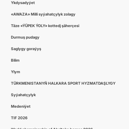
Ykdysadyýet
«AWAZA» Milli syýahatçylyk zolagy
Täze «ÝÜPEK ÝOLY» kottedj şäherçesi
Durmuş pudagy
Saglygy goraýyş
Bilim
Ylym
TÜRKMENISTANYŇ HALKARA SPORT HYZMATDAŞLYGY
Syýahatçylyk
Medeniýet
TIF 2026