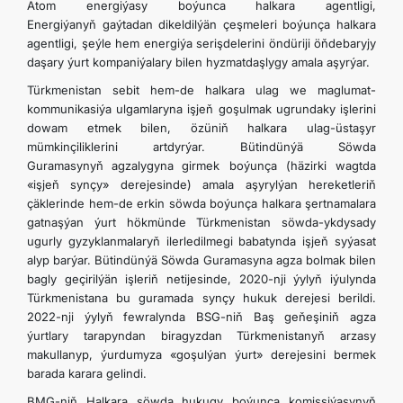
Atom energiýasy boýunca halkara agentligi,
Energiýanyň gaýtadan dikeldilýän çeşmeleri boýunça halkara
agentligi, şeýle hem energiýa serişdelerini öndüriji öňdebaryjy
daşary ýurt kompaniýalary bilen hyzmatdaşlygy amala aşyrýar.
Türkmenistan sebit hem-de halkara ulag we maglumat-
kommunikasiýa ulgamlaryna işjeň goşulmak ugrundaky işlerini
dowam etmek bilen, özüniň halkara ulag-üstaşyr
mümkinçiliklerini artdyrýar. Bütindünýä Söwda
Guramasynyň
agzalygyna
girmek boýunça (häzirki wagtda
«işjeň synçy» derejesinde) amala aşyrylýan hereketleriň
çäklerinde hem-de erkin söwda boýunça halkara şertnamalara
gatnaşýan ýurt hökmünde Türkmenistan söwda-ykdysady
ugurly gyzyklanmalaryň ilerledilmegi babatynda işjeň syýasat
alyp barýar. Bütindünýä Söwda Guramasyna agza bolmak bilen
bagly geçirilýän işleriň netijesinde, 2020-nji ýylyň iýulynda
Türkmenistana bu guramada synçy hukuk derejesi berildi.
2022-nji ýylyň fewralynda BSG-niň Baş geňeşiniň agza
ýurtlary tarapyndan biragyzdan Türkmenistanyň arzasy
makullanyp, ýurdumyza «goşulýan ýurt» derejesini bermek
barada karara gelindi.
BMG-niň Halkara söwda hukugy boýunça komissiýasynyň