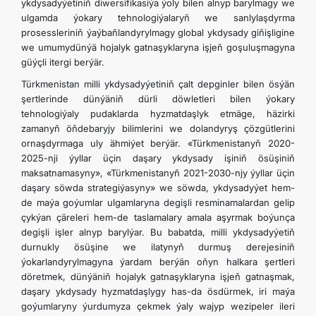
ykdysadyýetiniň diwersifikasiýa ýoly bilen alnyp barylmagy we
ulgamda ýokary tehnologiýalaryň we sanlylaşdyrma
DIPLOMATIÝA
prosessleriniň ýaýbaňlandyrylmagy global ykdysady giňişligine
we umumydünýä hojalyk gatnaşyklaryna işjeň goşuluşmagyna
güýçli itergi berýär.
HEMIŞELIK BITARAPLYK
Türkmenistan milli ykdysadyýetiniň çalt depginler bilen ösýän
şertlerinde dünýäniň dürli döwletleri bilen ýokary
DURNUKLY ULAG ULGAMY
tehnologiýaly pudaklarda hyzmatdaşlyk etmäge, häzirki
zamanyň öňdebaryjy bilimlerini we dolandyryş çözgütlerini
ornaşdyrmaga uly ähmiýet berýär. «Türkmenistanyň 2020-
ARAGATNAŞYK
2025-nji ýyllar üçin daşary ykdysady işiniň ösüşiniň
maksatnamasyny», «Türkmenistanyň 2021-2030-njy ýyllar üçin
daşary söwda strategiýasyny» we söwda, ykdysadyýet hem-
de maýa goýumlar ulgamlaryna degişli resminamalardan gelip
çykýan çäreleri hem-de taslamalary amala aşyrmak boýunça
degişli işler alnyp barylýar. Bu babatda, milli ykdysadyýetiň
durnukly ösüşine we ilatynyň durmuş derejesiniň
ýokarlandyrylmagyna ýardam berýän oňyn halkara şertleri
döretmek, dünýäniň hojalyk gatnaşyklaryna işjeň gatnaşmak,
daşary ykdysady hyzmatdaşlygy has-da ösdürmek, iri maýa
goýumlaryny ýurdumyza çekmek ýaly wajyp wezipeler ileri