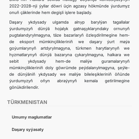
2022-2028-nji ýyllar döwri üçin agzasy hökmünde ýurdumyz
onuň çäklerinde hem degişli işlere başlady.
Daşary ykdysady ulgamda alnyp barylýan tagallalar
ýurdumyzyň dünýä hojalyk gatnaşyklaryndaky ornunyň
pugtalandyrylmagyna, täze bazarlaryň özleşdirilmegine hem-
de eksport mümkinçilikleriniň we daşary ýurt maýa
goýumlarynyň artdyrylmagyna, türkmen harytlarynyň we
hyzmatlarynyň dünýä bazaryna çykarylmagyna, halkara we
sebit ykdysady hem-de maliýe guramalarynyň
mümkinçilikleriniň doly göwrümde peýdalanylmagyna, şeýle-
de dünýäniň ykdysady we maliýe bileleşikleriniň öňünde
ýurdumyzyň oňyn abraýynyň kemala getirilmegine
gönükdirilendir.
TÜRKMENISTAN
Umumy maglumatlar
Daşary syýasaty