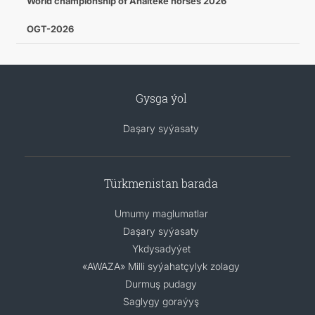
World championship of Ahalteke horses 2026
OGT-2026
Gysga ýol
Daşary syýasaty
Türkmenistan barada
Umumy maglumatlar
Daşary syýasaty
Ykdysadyýet
«AWAZA» Milli syýahatçylyk zolagy
Durmuş pudagy
Saglygy goraýyş