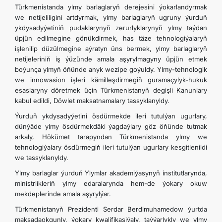
Türkmenistanda ylmy barlaglaryň derejesini ýokarlandyrmak
we netijeliligini artdyrmak, ylmy barlaglaryň ugruny ýurduň
DIPLOMACIA
ykdysadyýetiniň pudaklarynyň zerurlyklarynyň ylmy taýdan
üpjün edilmegine gönükdirmek, has täze tehnologiýalaryň
işlenilip düzülmegine aýratyn üns bermek, ylmy barlaglaryň
NEUTRALIDAD PERMANENTE
netijeleriniň iş ýüzünde amala aşyrylmagyny üpjün etmek
boýunça ylmyň öňünde anyk wezipe goýuldy. Ylmy-tehnologik
TRANSPORTE SOSTENIBLE
we innowasion işleri kämilleşdirmegiň guramaçylyk-hukuk
esaslaryny döretmek üçin Türkmenistanyň degişli Kanunlary
kabul edildi, Döwlet maksatnamalary tassyklanyldy.
CONTÁCTANOS
Ýurduň ykdysadyýetini ösdürmekde ileri tutulýan ugurlary,
dünýäde ylmy ösdürmekdäki ýagdaýlary göz öňünde tutmak
arkaly, Hökümet tarapyndan Türkmenistanda ylmy we
tehnologiýalary ösdürmegiň ileri tutulýan ugurlary kesgitlenildi
we tassyklanyldy.
Ylmy barlaglar ýurduň Ylymlar akademiýasynyň institutlarynda,
ministrlikleriň ylmy edaralarynda hem-de ýokary okuw
mekdeplerinde amala aşyrylýar.
Türkmenistanyň Prezidenti Serdar Berdimuhamedow ýurtda
maksadaokgunly, ýokary kwalifikasiýaly, taýýarlykly we ylmy