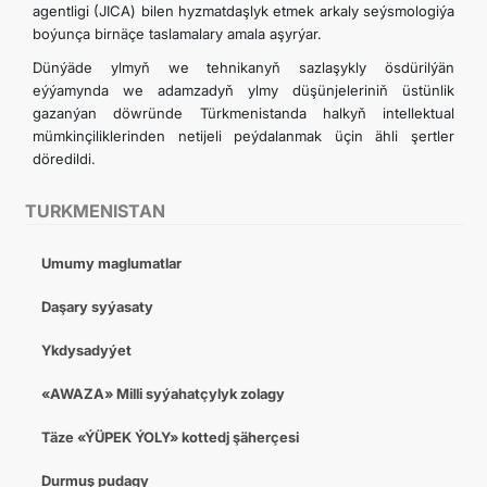
agentligi (JICA) bilen hyzmatdaşlyk etmek arkaly seýsmologiýa
boýunça birnäçe taslamalary amala aşyrýar.
Dünýäde ylmyň we tehnikanyň sazlaşykly ösdürilýän
eýýamynda we adamzadyň ylmy düşünjeleriniň üstünlik
gazanýan döwründe Türkmenistanda halkyň intellektual
mümkinçiliklerinden netijeli peýdalanmak üçin ähli şertler
döredildi.
TURKMENISTAN
Umumy maglumatlar
Daşary syýasaty
Ykdysadyýet
«AWAZA» Milli syýahatçylyk zolagy
Täze «ÝÜPEK ÝOLY» kottedj şäherçesi
Durmuş pudagy