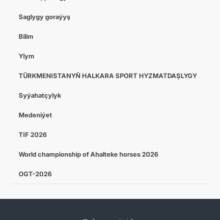
Saglygy goraýyş
Bilim
Ylym
TÜRKMENISTANYŇ HALKARA SPORT HYZMATDAŞLYGY
Syýahatçylyk
Medeniýet
TIF 2026
World championship of Ahalteke horses 2026
OGT-2026