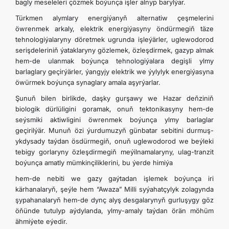
bagly meseleleri çözmek boýunça işler alnyp barylýar.
Türkmen alymlary energiýanyň alternatiw çeşmelerini
öwrenmek arkaly, elektrik energiýasyny öndürmegiň täze
tehnologiýalaryny döretmek ugrunda işleýärler, uglewodorod
serişdeleriniň ýataklaryny gözlemek, özleşdirmek, gazyp almak
hem-de ulanmak boýunça tehnologiýalara degişli ylmy
barlaglary geçirýärler, ýangyjy elektrik we ýylylyk energiýasyna
öwürmek boýunça synaglary amala aşyrýarlar.
Şunuň bilen birlikde, daşky gurşawy we Hazar deňziniň
biologik dürlüligini goramak, onuň tektonikasyny hem-de
seýsmiki aktiwligini öwrenmek boýunça ylmy barlaglar
geçirilýär. Munuň özi ýurdumuzyň günbatar sebitini durmuş-
ykdysady taýdan ösdürmegiň, onuň uglewodorod we beýleki
tebigy gorlaryny özleşdirmegiň meýilnamalaryny, ulag-tranzit
boýunça amatly mümkinçiliklerini, bu ýerde himiýa
hem-de nebiti we gazy gaýtadan işlemek boýunça iri
kärhanalaryň, şeýle hem “Awaza” Milli syýahatçylyk zolagynda
şypahanalaryň hem-de dynç alyş desgalarynyň gurluşygy göz
öňünde tutulyp aýdylanda, ylmy-amaly taýdan örän möhüm
ähmiýete eýedir.