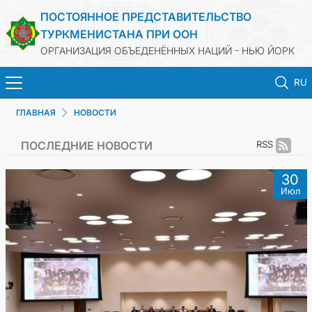
ПОСТОЯННОЕ ПРЕДСТАВИТЕЛЬСТВО
ТУРКМЕНИСТАНА ПРИ ООН
ОРГАНИЗАЦИЯ ОБЪЕДЕНЁННЫХ НАЦИЙ - НЬЮ ЙОРК
RU
ГЛАВНАЯ
НОВОСТИ
ГЛАВНАЯ
ПОСЛЕДНИЕ НОВОСТИ
RSS
НОВОСТИ
30
Июл
ТУРКМЕНИСТАН
ООН
ПРИОРИТЕТНЫЕ ПОЗИЦИИ
ВЫСТУПЛЕНИЯ И ДОКУМЕНТЫ