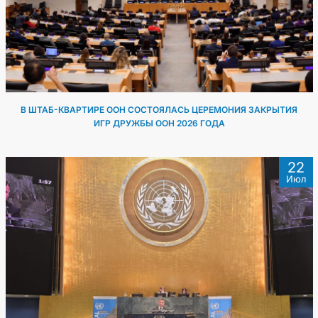
ДИПЛОМАТИЯ
ПОСТОЯННЫЙ НЕЙТРАЛИТЕТ
УСТОЙЧИВЫЙ ТРАНСПОРТ
В ШТАБ-КВАРТИРЕ ООН СОСТОЯЛАСЬ ЦЕРЕМОНИЯ ЗАКРЫТИЯ
ИГР ДРУЖБЫ ООН 2026 ГОДА
КОНТАКТНЫЕ ДАННЫЕ
22
Июл