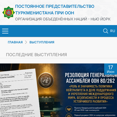
ПОСТОЯННОЕ ПРЕДСТАВИТЕЛЬСТВО
ТУРКМЕНИСТАНА ПРИ ООН
ОРГАНИЗАЦИЯ ОБЪЕДЕНЁННЫХ НАЦИЙ - НЬЮ ЙОРК
RU
ГЛАВНАЯ
ВЫСТУПЛЕНИЯ
ГЛАВНАЯ
ПОСЛЕДНИЕ ВЫСТУПЛЕНИЯ
НОВОСТИ
17
Июн
ТУРКМЕНИСТАН
ООН
ПРИОРИТЕТНЫЕ ПОЗИЦИИ
ВЫСТУПЛЕНИЯ И ДОКУМЕНТЫ