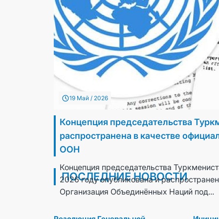
19 Май / 2026
Концепция председательства Туркм
распространена в качестве официа
ООН
Приоритетные позиции Туркменистана 
Концепция председательства Туркменист
Генеральной Ассамблеи Организации 
ПОСЛЕДНИЕ НОВОСТИ
2026 году опубликована и распространен
24 СЕНТЯБРЬ / 2025
Организация Объединённых Наций под...
Резолюция Генеральной
Иници