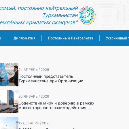
симый, постоянно нейтральный
Туркменистан
емлённых крылатых скакунов"
Дипломатия
Постоянный Нейтралитет
Устойчивый 
ы
24 АПРЕЛЬ / 2026
Постоянный представитель
Туркменистана при Организации
Объединённых Наций вручил
верительные грамоты Генеральному
секретарю ООН
20 ЯНВАРЬ / 2026
Содействие миру и доверию в рамках
многостороннего взаимодействия:
итоговые документы международных
форумов, опубликованные в ООН
15 ДЕКАБРЬ / 2025