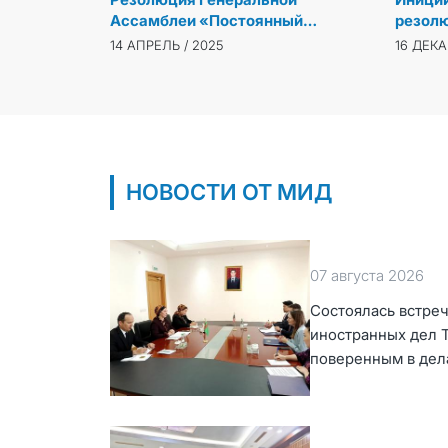
Ассамблеи «Постоянный
резолю
нейтралитет Туркменистана»
опубли
14 АПРЕЛЬ / 2025
16 ДЕКА
опубликована на шести
на шес
официальных языках ООН
офици
Генера
НОВОСТИ ОТ МИД
07 августа 2026
Состоялась встреч
иностранных дел 
поверенным в дел