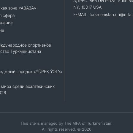
АДРЕС: 866 UN Plaza, Suite 5
NY, 10017 USA
ская зона «АВАЗА»
E-MAIL: turkmenistan.un@mfa.
я сфера
анение
ие
еждународное спортивное
ество Туркменистана
теджный городок «ÝÜPEK ÝOLY»
 мира среди ахалтекинских
026
This site is managed by The MFA of Turkmenistan.
All rights reserved. © 2026