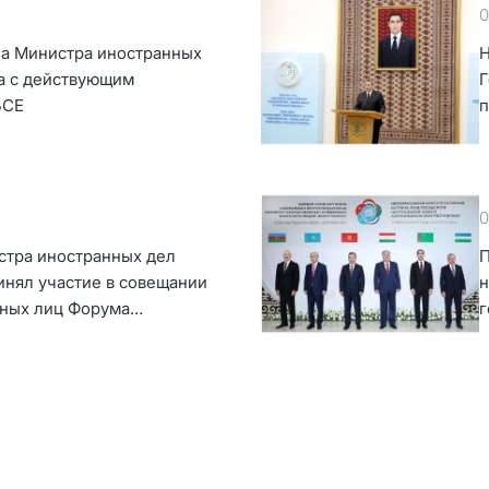
0
ча Министра иностранных
Н
а с действующим
Г
БСЕ
п
Т
0
стра иностранных дел
П
инял участие в совещании
н
ных лиц Форума
г
ентральная Азия –
А
»