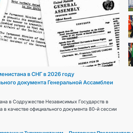
ВЫСТУПЛЕНИЯ И ДОКУМЕНТЫ
ДИПЛОМАТИЯ
ПОСТОЯННЫЙ НЕЙТРАЛИТЕТ
УСТОЙЧИВЫЙ ТРАНСПОРТ
КОНТАКТНЫЕ ДАННЫЕ
енистана в СНГ в 2026 году
льного документа Генеральной Ассамблеи
на 80-й сессии
Таджикистан присоедини
ана в Содружестве Независимых Государств в
Объединённых Наций
имя мира, безопасности
а в качестве официального документа 80-й сессии
5 СЕНТЯБРЬ / 2025
ированные Туркменистаном
Постоянное Представитель