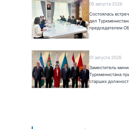
05 августа 2026
Состоялась встре
дел Туркменистан
председателем О
01 августа 2026
Заместитель мини
Туркменистана пр
старших должност
сотрудничества «Ц
Республика Корея