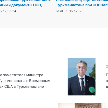
ции и документы ООН,
Туркменистана при ООН зап
кованы и распространены
испаноязычную версию сво
БРЬ / 2024
13 АПРЕЛЬ / 2023
ти языках в качестве
официального сайта
альных документов
льной Ассамблеи
0
а заместителя министра
П
Туркменистана с Временным
п
ах США в Туркменистане
д
К