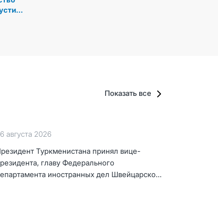
устило
его
Показать все
6 августа 2026
резидент Туркменистана принял вице-
резидента, главу Федерального
епартамента иностранных дел Швейцарской
онфедерации