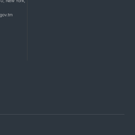
40, New York,
gov.tm