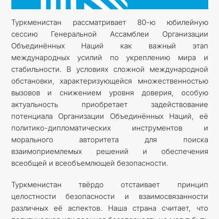
Туркменистан рассматривает 80-ю юбилейную
ДИПЛОМАТИЯ
сессию Генеральной Ассамблеи Организации
Объединённых Наций как важный этап
ПОСТОЯННЫЙ НЕЙТРАЛИТЕТ
международных усилий по укреплению мира и
стабильности. В условиях сложной международной
УСТОЙЧИВЫЙ ТРАНСПОРТ
обстановки, характеризующейся множественностью
вызовов и снижением уровня доверия, особую
КОНТАКТНЫЕ ДАННЫЕ
актуальность приобретает задействование
потенциала Организации Объединённых Наций, её
политико-дипломатических инструментов и
морального авторитета для поиска
взаимоприемлемых решений и обеспечения
всеобщей и всеобъемлющей безопасности.
Туркменистан твёрдо отстаивает принцип
целостности безопасности и взаимосвязанности
различных её аспектов. Наша страна считает, что