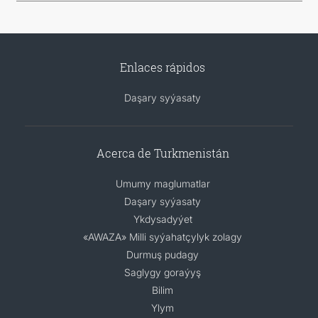
Enlaces rápidos
Daşary syýasaty
Acerca de Turkmenistán
Umumy maglumatlar
Daşary syýasaty
Ykdysadyýet
«AWAZA» Milli syýahatçylyk zolagy
Durmuş pudagy
Saglygy goraýyş
Bilim
Ylym