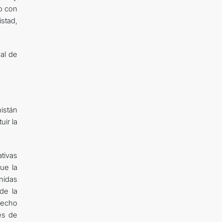
o con
stad,
nal de
istán
uir la
tivas
ue la
nidas
de la
vecho
es de