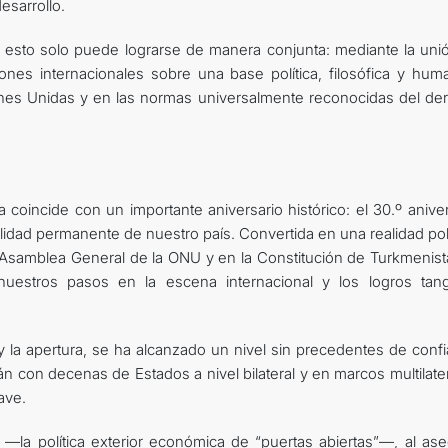
esarrollo.
 esto solo puede lograrse de manera conjunta: mediante la uni
ones internacionales sobre una base política, filosófica y huma
ones Unidas y en las normas universalmente reconocidas del de
a coincide con un importante aniversario histórico: el 30.º anive
alidad permanente de nuestro país. Convertida en una realidad pol
a Asamblea General de la ONU y en la Constitución de Turkmenistá
uestros pasos en la escena internacional y los logros tang
o y la apertura, se ha alcanzado un nivel sin precedentes de conf
 con decenas de Estados a nivel bilateral y en marcos multilater
ave.
 —la política exterior económica de “puertas abiertas”—, al ase