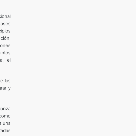
ional
bases
ipios
ación,
iones
untos
l, el
e las
rar y
ianza
 como
de una
radas