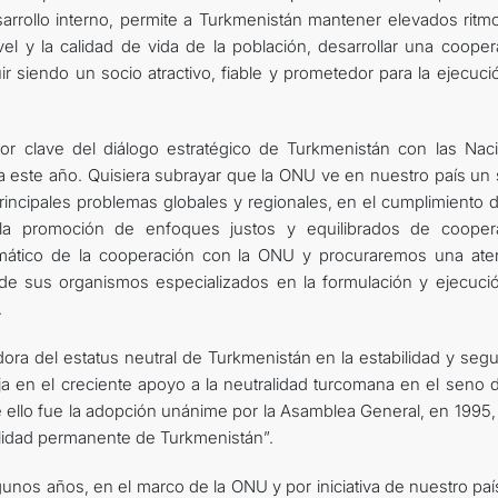
sarrollo interno, permite a Turkmenistán mantener elevados ritm
el y la calidad de vida de la población, desarrollar una cooper
r siendo un socio atractivo, fiable y prometedor para la ejecuci
or clave del diálogo estratégico de Turkmenistán con las Nac
 este año. Quisiera subrayar que la ONU ve en nuestro país un 
rincipales problemas globales y regionales, en el cumplimiento d
 la promoción de enfoques justos y equilibrados de cooper
temático de la cooperación con la ONU y procuraremos una ate
 de sus organismos especializados en la formulación y ejecuci
.
adora del estatus neutral de Turkmenistán en la estabilidad y seg
leja en el creciente apoyo a la neutralidad turcomana en el seno 
 ello fue la adopción unánime por la Asamblea General, en 1995,
ralidad permanente de Turkmenistán”.
lgunos años, en el marco de la ONU y por iniciativa de nuestro paí