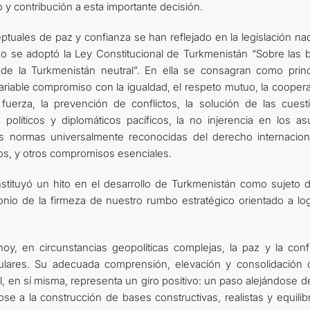
 y contribución a esta importante decisión.
uales de paz y confianza se han reflejado en la legislación nac
o se adoptó la Ley Constitucional de Turkmenistán “Sobre las 
a de la Turkmenistán neutral”. En ella se consagran como princ
variable compromiso con la igualdad, el respeto mutuo, la cooper
 fuerza, la prevención de conflictos, la solución de las cuest
políticos y diplomáticos pacíficos, la no injerencia en los as
as normas universalmente reconocidas del derecho internaciona
os, y otros compromisos esenciales.
stituyó un hito en el desarrollo de Turkmenistán como sujeto d
monio de la firmeza de nuestro rumbo estratégico orientado a log
y, en circunstancias geopolíticas complejas, la paz y la conf
iculares. Su adecuada comprensión, elevación y consolidación
al, en sí misma, representa un giro positivo: un paso alejándose 
se a la construcción de bases constructivas, realistas y equilib