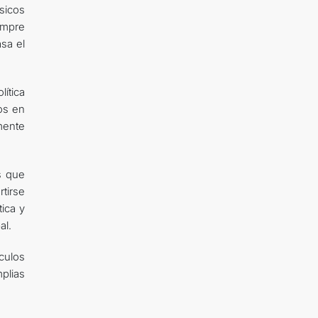
sicos
empre
sa el
ítica
os en
mente
s que
rtirse
ica y
al.
culos
plias