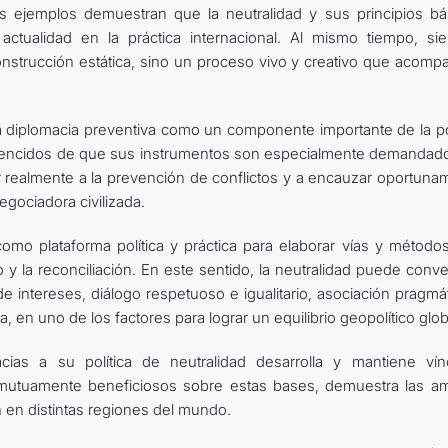
s ejemplos demuestran que la neutralidad y sus principios bá
ctualidad en la práctica internacional. Al mismo tiempo, si
nstrucción estática, sino un proceso vivo y creativo que acompa
 diplomacia preventiva como un componente importante de la pol
vencidos de que sus instrumentos son especialmente demandad
r realmente a la prevención de conflictos y a encauzar oportuna
egociadora civilizada.
 como plataforma política y práctica para elaborar vías y método
y la reconciliación. En este sentido, la neutralidad puede conve
 intereses, diálogo respetuoso e igualitario, asociación pragmát
, en uno de los factores para lograr un equilibrio geopolítico glob
ias a su política de neutralidad desarrolla y mantiene vín
y mutuamente beneficiosos sobre estas bases, demuestra las am
n en distintas regiones del mundo.