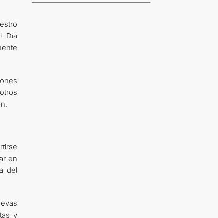
estro
l Día
anente
iones
otros
án.
tirse
mar en
ra del
uevas
tas y