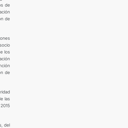
os de
ación
ón de
iones
socio
e los
ación
nción
ón de
uridad
de las
 2015
s, del