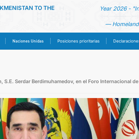
KMENISTAN TO THE
Year 2026 - "I
— Homeland 
Naciones Unidas
Posiciones prioritarias
Declaracion
PÁGINA DE INICIO
NOTICIA
, S.E. Serdar Berdimuhamedov, en el Foro Internacional de 
TURKMENISTAN
NACIONES UNIDAS
POSICIONES PRIORITARIAS