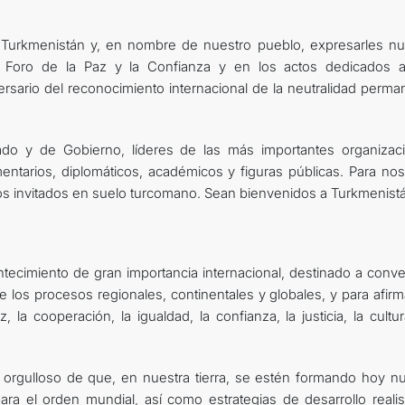
 Turkmenistán y, en nombre de nuestro pueblo, expresarles nu
l Foro de la Paz y la Confianza y en los actos dedicados a
iversario del reconocimiento internacional de la neutralidad perm
do y de Gobierno, líderes de las más importantes organizac
mentarios, diplomáticos, académicos y figuras públicas. Para nos
tros invitados en suelo turcomano. Sean bienvenidos a Turkmenist
cimiento de gran importancia internacional, destinado a conver
e los procesos regionales, continentales y globales, y para afir
z, la cooperación, la igualdad, la confianza, la justicia, la cultu
 orgulloso de que, en nuestra tierra, se estén formando hoy n
ra el orden mundial, así como estrategias de desarrollo realis