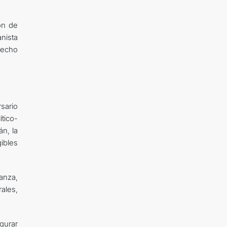
ón de
nista
recho
rsario
ítico-
n, la
ibles
ianza,
ales,
gurar