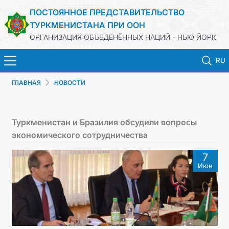
ПОСТОЯННОЕ ПРЕДСТАВИТЕЛЬСТВО
ТУРКМЕНИСТАНА ПРИ ООН
ОРГАНИЗАЦИЯ ОБЪЕДЕНЁННЫХ НАЦИЙ - НЬЮ ЙОРК
RU
ГЛАВНАЯ
НОВОСТИ
ГЛАВНАЯ
НОВОСТИ
Туркменистан и Бразилия обсудили вопросы
экономического сотрудничества
ТУРКМЕНИСТАН
7
Июн
ООН
ПРИОРИТЕТНЫЕ ПОЗИЦИИ
ВЫСТУПЛЕНИЯ И ДОКУМЕНТЫ