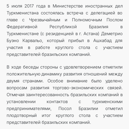
5 июля 2017 года в Министерстве иностранных дел
Туркменистана состоялась встреча с делегацией во
ДИПЛОМАТИЯ
главе с Чрезвычайным и Полномочным Послом
Федеративной Республикой Бразилия в
ПОСТОЯННЫЙ НЕЙТРАЛИТЕТ
Туркменистане (с резиденцией в г. Астана) Деметрио
Буэно Карвальо, который прибыл в Ашхабад для
УСТОЙЧИВЫЙ ТРАНСПОРТ
участия в работе круглого стола с участием
представителей бразильских компаний.
КОНТАКТНЫЕ ДАННЫЕ
В ходе беседы стороны с удовлетворением отметили
положительную динамику развития отношений между
двумя странами. Особое внимание было уделено
вопросам развития торгово-экономических связей.
Отмечая заинтересованность бразильских компаний в
установлении контактов с туркменскими
предпринимателями, Посол Бразилии отметил
плодотворный итог круглого стола с участием
представителей бразильских компаний.