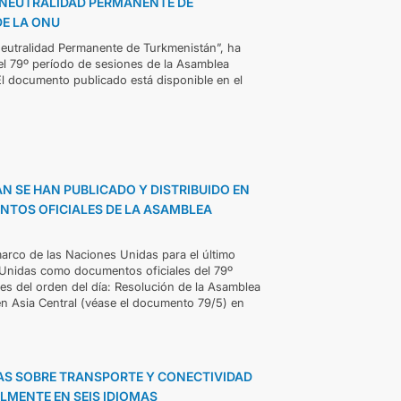
 “NEUTRALIDAD PERMANENTE DE
DE LA ONU
Neutralidad Permanente de Turkmenistán”, ha
el 79º período de sesiones de la Asamblea
El documento publicado está disponible en el
 SE HAN PUBLICADO Y DISTRIBUIDO EN
ENTOS OFICIALES DE LA ASAMBLEA
arco de las Naciones Unidas para el último
s Unidas como documentos oficiales del 79º
es del orden del día: Resolución de la Asamblea
n Asia Central (véase el documento 79/5) en
DAS SOBRE TRANSPORTE Y CONECTIVIDAD
LMENTE EN SEIS IDIOMAS