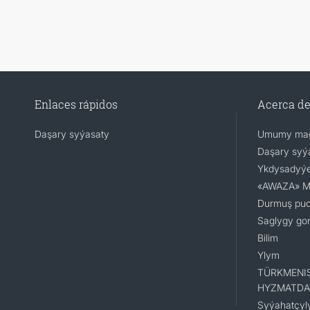
Enlaces rápidos
Acerca d
Daşary syýasaty
Umumy mag
Daşary syý
Ykdysadyýe
«AWAZA» Mil
Durmuş pu
Saglygy go
Bilim
Ylym
TÜRKMENI
HYZMATDA
Syýahatçyl