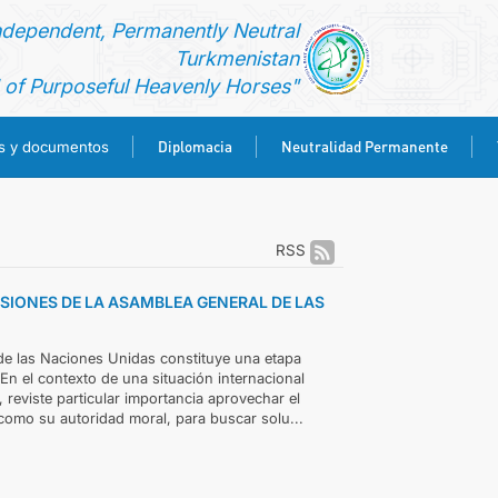
ndependent, Permanently Neutral
Turkmenistan
of Purposeful Heavenly Horses"
Diplomacia
Neutralidad Permanente
es y documentos
RSS
ESIONES DE LA ASAMBLEA GENERAL DE LAS
de las Naciones Unidas constituye una etapa
 En el contexto de una situación internacional
 reviste particular importancia aprovechar el
 como su autoridad moral, para buscar solu...