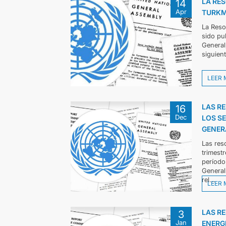
LA RE
14
Apr
TURKME
La Reso
sido pu
General
siguien
LEER 
LAS R
16
Dec
LOS S
GENER
Las res
trimest
período
General
rel...
LEER 
LAS R
3
Jan
ENERG