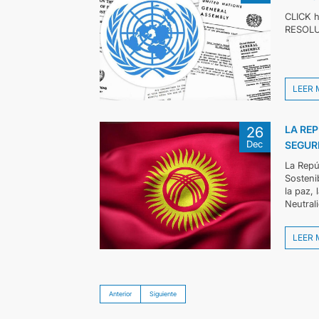
CLICK 
RESOL
LEER 
LA REP
26
Dec
SEGUR
La Repú
Sosteni
la paz, 
Neutrali
LEER 
Anterior
Siguiente