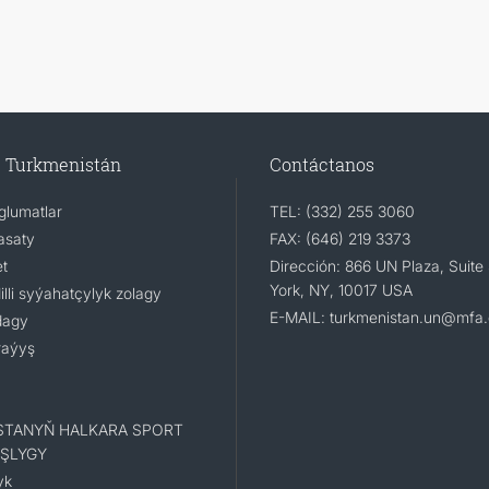
e Turkmenistán
Contáctanos
lumatlar
TEL: (332) 255 3060
asaty
FAX: (646) 219 3373
t
Dirección: 866 UN Plaza, Suit
York, NY, 10017 USA
li syýahatçylyk zolagy
E-MAIL: turkmenistan.un@mfa.
dagy
raýyş
STANYŇ HALKARA SPORT
ŞLYGY
yk