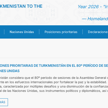
KMENISTAN TO THE
Year 2026 - "I
— Homeland 
Naciones Unidas
Posiciones prioritarias
Declaracion
PÁGINA DE INICIO
NOTICIA
ONES PRIORITARIAS DE TURKMENISTÁN EN EL 80º PERÍODO DE S
NES UNIDAS
TURKMENISTAN
istán considera que el 80º período de sesiones de la Asamblea General 
te en los esfuerzos internacionales por fortalecer la paz y la estabilidad.
NACIONES UNIDAS
a, caracterizada por múltiples desafíos y una disminución de la confianza,
al de las Naciones Unidas, sus instrumentos políticos y diplomáticos, así
POSICIONES PRIORITARIAS
MÁS