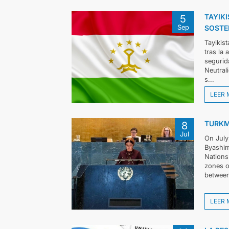
TAYIKI
5
Sep
SOSTE
Tayikis
tras la
segurid
Neutral
s...
LEER 
TURKM
8
Jul
On July
Byashim
Nations
zones o
between
LEER 