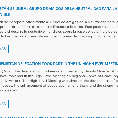
DECLARACIONES Y DOCUMENTOS
STÁN SE UNE AL GRUPO DE AMIGOS DE LA NEUTRALIDAD PARA LA
NIBLE
DIPLOMACIA
tán se incorporó oficialmente al Grupo de Amigos de la Neutralidad para la
 aprobación unánime de todos los Estados miembros. Este paso refuerza e
NEUTRALIDAD PERMANENTE
ad y el desarrollo sostenible mundiales sobre la base de los principios de
idad es una plataforma internacional informal dedicada a promover la neut
TRANSPORTE SOSTENIBLE
MÁS
CONTÁCTANOS
ENISTAN DELEGATION TOOK PART IN THE UN HIGH-LEVEL MEETI
 7, 2025, the delegation of Turkmenistan, headed by Deputy Minister of F
ova, took part in the High-Level Meeting on Regional Zones of Peace, or
 in New York. The High-Level Meeting was aimed at the development of ex
f peace, the enhancement of cooperation among them, and the strengtheni
 states and...
MÁS