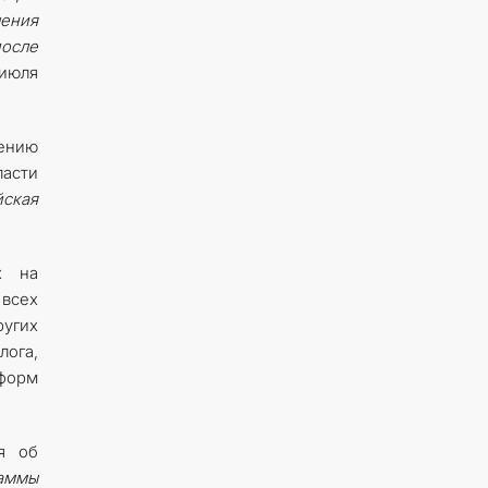
ения
осле
июля
ению
асти
йская
х на
всех
ругих
ога,
форм
я об
аммы