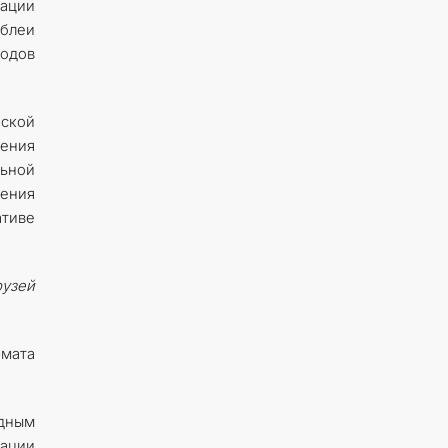
ации
мблеи
ходов
ской
жения
ьной
ения
тиве
рузей
мата
дным
зации