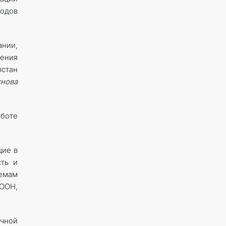
родов
ании,
ения
стан
нова
аботе
щие в
сть и
емам
 ООН,
чной