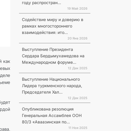
году распростран...
19 Май 2026
Содействие миру и доверию в
рамках многостороннего
взаимодействия: ито...
20 Янв 2026
Выступление Президента
Сердара Бердымухамедова на
й как
Международном форуме...
евых
12 Дек 2025
деле
Выступление Национального
бъеме
Лидера туркменского народа,
Председателя Хал...
12 Дек 2025
удет
Опубликована резолюция
рдой
Генеральная Ассамблея ООН
80/3 «Аваазинская по...
11 Ноя 2025
ава,