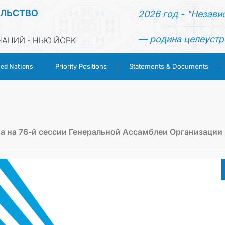
ЕЛЬСТВО
2026 год - "Незави
— родина целеустр
АЦИЙ - НЬЮ ЙОРК
ted Nations
Priority Positions
Statements & Documents
HOME
NEWS
 на 76-й сессии Генеральной Ассамблеи Организации
TURKMENISTAN
UNITED NATIONS
PRIORITY POSITIONS