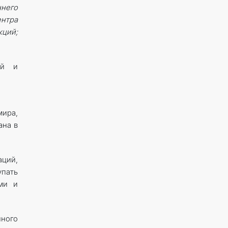
него
ентра
ций;
ий и
ира,
ана в
ций,
упать
ми и
нного