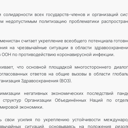
 солидарности всех государств-членов и организаций си
ем недопустимым политизацию проблематики распростран
ркменистан считает укрепление всеобщего потенциала готовн
ания на чрезвычайные ситуации в области здравоохранен
ов ООН по противодействию коронавирусной инфекции.
кивает, что основной площадкой многостороннего диало
огласованных ответов на общие вызовы в области глобал
анизация Здравоохранения (ВОЗ).
имизации негативных экономических последствий панд
х структур Организации Объединённых Наций по отдел
 мировой экономики.
ть свои усилия по укреплению устойчивости междунаро
езвычайных ситуаций, основываясь на положения
резол