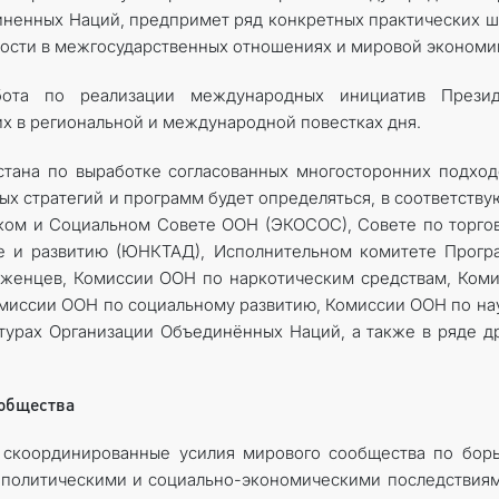
иненных Наций, предпримет ряд конкретных практических ш
ости в межгосударственных отношениях и мировой экономи
ота по реализации международных инициатив Презид
х в региональной и международной повестках дня.
тана по выработке согласованных многосторонних подход
ых стратегий и программ будет определяться, в соответств
ком и Социальном Совете ООН (ЭКОСОС), Совете по торго
е и развитию (ЮНКТАД), Исполнительном комитете Прогр
женцев, Комиссии ООН по наркотическим средствам, Ком
миссии ООН по социальному развитию, Комиссии ООН по на
ктурах Организации Объединённых Наций, а также в ряде д
общества
 скоординированные усилия мирового сообщества по бор
 политическими и социально-экономическими последствия