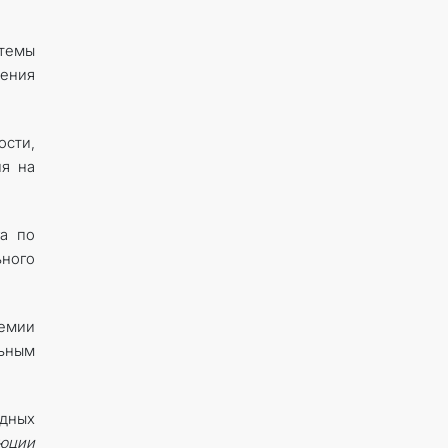
стемы
ения
ости,
ия на
га по
ьного
емии
ьным
дных
юции