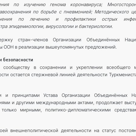
ения по изучению генома коронавируса; Многосторон
авоохранения по борьбе с пневмонией; Методического ц
анения по лечению и профилактики острых инфек
тра эпидемиологии, вирусологии и бактериологии.
держку стран-членов Организации Объединённых Нац
ы ООН в реализации вышеупомянутых предложений.
и безопасности
у сообществу в сохранении и укреплении всеобщего м
ости остается стержневой линией деятельности Туркменист
ми и принципами Устава Организации Объединённых На
ями и другими международными актами, продолжает выст
только мирными, политико-дипломатическими средства
оей внешнеполитической деятельности на статус постоя