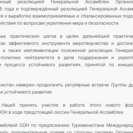
нанный резолюцией Генеральной Ассамблеи Организ
95 года и подтверждённый резолюцией Генеральной Асса
ься к выработке взаимоприемлемых и сбалансированных под
йствия по вопросам укрепления мира и безопасности.
ных практических шагов в целях дальнейшей практиче
 как эффективного инструмента миротворчества и дости
, а также имплементации положений резолюции Генерал
политики нейтралитета в деле поддержания и укрепл
 процесса устойчивого развития», принятой по инициа
енистан намерен продолжить регулярные встречи
Группы д
и устойчивого развития.
 Наций принять участие в работе этого нового фор
ООН в ходе предстоящей сессии Генеральной Ассамблеи.
ссамблеей ООН по предложению Туркменистана Междунаро
нить дополнительные усилия со стороны системы Органи