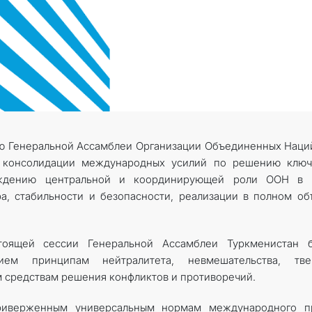
STATEMENTS & DOCUMENTS
DIPLOMACY
PERMANENT NEUTRALITY
SUSTAINABLE TRANSPORT
ю Генеральной Ассамблеи Организации Объединенных Наци
CONTACT US
й консолидации международных усилий по решению ключ
ерждению центральной и координирующей роли ООН в 
а, стабильности и безопасности, реализации в полном о
тоящей сессии Генеральной Ассамблеи Туркменистан б
нием принципам нейтралитета, невмешательства, тве
средствам решения конфликтов и противоречий.
приверженным универсальным нормам международного пр