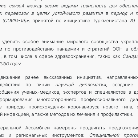
ие связей между всеми видами транспорта для обеспеч
 перевозок в целях устойчивого развития в период и п
(COVID-19)»,
принятой по инициативе Туркменистана 29 
 уделить особое внимание мирового сообщества укрепл
мм по противодействию пандемии и стратегий ООН в обл
, в том числе в сфере здравоохранения, таких как
Сэнда
030 годы.
вижение ранее высказанных инициатив, направленны
модействия по линии
научной дипломатии
, создание 
общения ученых-медиков, экспертов и специалистов в д
ормирования многостороннего профессионального диал
ие природы происхождения коронавируса нового типа, 
й инфекцией, а также методов их лечения и профилактики.
неральной Ассамблеи намерены продвигать предложени
ых и региональных инструментов:
Специальной прогр