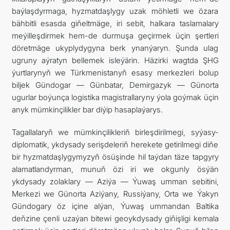
baýlaşdyrmaga, hyzmatdaşlygy uzak möhletli we özara
bähbitli esasda giňeltmäge, iri sebit, halkara taslamalary
meýilleşdirmek hem-de durmuşa geçirmek üçin şertleri
döretmäge ukyplydygyna berk ynanýaryn. Şunda ulag
ugruny aýratyn bellemek isleýärin. Häzirki wagtda ŞHG
ýurtlarynyň we Türkmenistanyň esasy merkezleri bolup
biljek Gündogar — Günbatar, Demirgazyk — Günorta
ugurlar boýunça logistika magistrallaryny ýola goýmak üçin
anyk mümkinçilikler bar diýip hasaplaýarys.
Tagallalaryň we mümkinçilikleriň birleşdirilmegi, syýasy-
diplomatik, ykdysady serişdeleriň herekete getirilmegi diňe
bir hyzmatdaşlygymyzyň ösüşinde hil taýdan täze tapgyry
alamatlandyrman, munuň özi iri we okgunly ösýän
ykdysady zolaklary — Aziýa — Ýuwaş umman sebitini,
Merkezi we Günorta Aziýany, Russiýany, Orta we Ýakyn
Gündogary öz içine alýan, Ýuwaş ummandan Baltika
deňzine çenli uzaýan bitewi geoykdysady giňişligi kemala