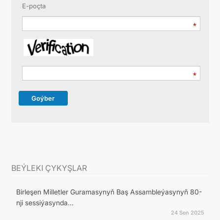
E-poçta
Goýber
BEÝLEKI ÇYKYŞLAR
Birleşen Milletler Guramasynyň Baş Assambleýasynyň 80-
nji sessiýasynda...
24 Sen 2025