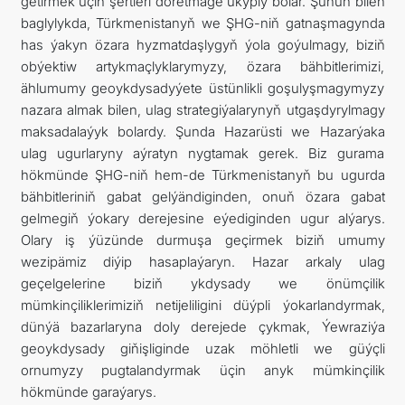
getirmek üçin şertleri döretmäge ukyply bolar. Şunuň bilen
baglylykda, Türkmenistanyň we ŞHG-niň gatnaşmagynda
has ýakyn özara hyzmatdaşlygyň ýola goýulmagy, biziň
obýektiw artykmaçlyklarymyzy, özara bähbitlerimizi,
ählumumy geoykdysadyýete üstünlikli goşulyşmagymyzy
nazara almak bilen, ulag strategiýalarynyň utgaşdyrylmagy
maksadalaýyk bolardy. Şunda Hazarüsti we Hazarýaka
ulag ugurlaryny aýratyn nygtamak gerek. Biz gurama
hökmünde ŞHG-niň hem-de Türkmenistanyň bu ugurda
bähbitleriniň gabat gelýändiginden, onuň özara gabat
gelmegiň ýokary derejesine eýediginden ugur alýarys.
Olary iş ýüzünde durmuşa geçirmek biziň umumy
wezipämiz diýip hasaplaýaryn. Hazar arkaly ulag
geçelgelerine biziň ykdysady we önümçilik
mümkinçiliklerimiziň netijeliligini düýpli ýokarlandyrmak,
dünýä bazarlaryna doly derejede çykmak, Ýewraziýa
geoykdysady giňişliginde uzak möhletli we güýçli
ornumyzy pugtalandyrmak üçin anyk mümkinçilik
hökmünde garaýarys.