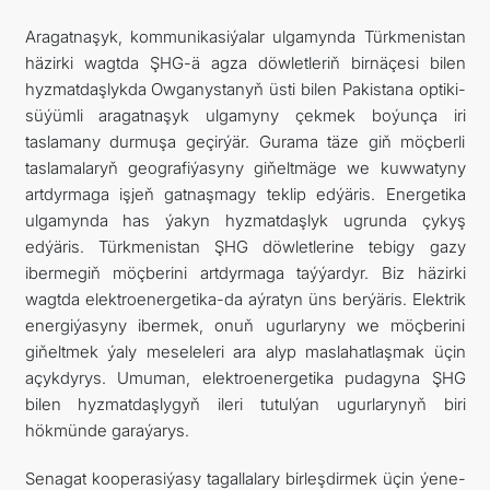
Aragatnaşyk, kommunikasiýalar ulgamynda Türkmenistan
häzirki wagtda ŞHG-ä agza döwletleriň birnäçesi bilen
hyzmatdaşlykda Owganystanyň üsti bilen Pakistana optiki-
süýümli aragatnaşyk ulgamyny çekmek boýunça iri
taslamany durmuşa geçirýär. Gurama täze giň möçberli
taslamalaryň geografiýasyny giňeltmäge we kuwwatyny
artdyrmaga işjeň gatnaşmagy teklip edýäris. Energetika
ulgamynda has ýakyn hyzmatdaşlyk ugrunda çykyş
edýäris. Türkmenistan ŞHG döwletlerine tebigy gazy
ibermegiň möçberini artdyrmaga taýýardyr. Biz häzirki
wagtda elektroenergetika-da aýratyn üns berýäris. Elektrik
energiýasyny ibermek, onuň ugurlaryny we möçberini
giňeltmek ýaly meseleleri ara alyp maslahatlaşmak üçin
açykdyrys. Umuman, elektroenergetika pudagyna ŞHG
bilen hyzmatdaşlygyň ileri tutulýan ugurlarynyň biri
hökmünde garaýarys.
Senagat kooperasiýasy tagallalary birleşdirmek üçin ýene-