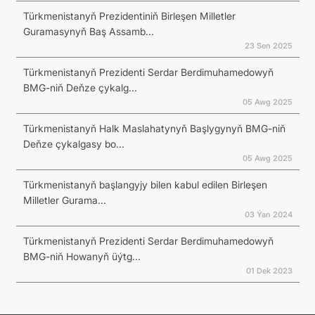
Türkmenistanyň Prezidentiniň Birleşen Milletler
Guramasynyň Baş Assamb...
23 Sen 2025
Türkmenistanyň Prezidenti Serdar Berdimuhamedowyň
BMG-niň Deňze çykalg...
05 Awg 2025
Türkmenistanyň Halk Maslahatynyň Başlygynyň BMG-niň
Deňze çykalgasy bo...
05 Awg 2025
Türkmenistanyň başlangyjy bilen kabul edilen Birleşen
Milletler Gurama...
03 Ýan 2024
Türkmenistanyň Prezidenti Serdar Berdimuhamedowyň
BMG-niň Howanyň üýtg...
01 Dek 2023