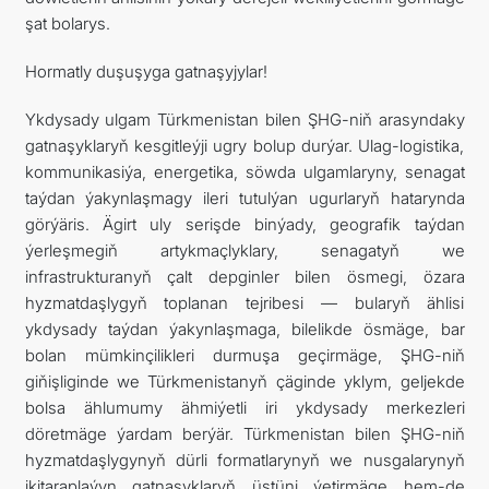
şat bolarys.
Hormatly duşuşyga gatnaşyjylar!
Ykdysady ulgam Türkmenistan bilen ŞHG-niň arasyndaky
gatnaşyklaryň kesgitleýji ugry bolup durýar. Ulag-logistika,
kommunikasiýa, energetika, söwda ulgamlaryny, senagat
taýdan ýakynlaşmagy ileri tutulýan ugurlaryň hatarynda
görýäris. Ägirt uly serişde binýady, geografik taýdan
ýerleşmegiň artykmaçlyklary, senagatyň we
infrastrukturanyň çalt depginler bilen ösmegi, özara
hyzmatdaşlygyň toplanan tejribesi — bularyň ählisi
ykdysady taýdan ýakynlaşmaga, bilelikde ösmäge, bar
bolan mümkinçilikleri durmuşa geçirmäge, ŞHG-niň
giňişliginde we Türkmenistanyň çäginde yklym, geljekde
bolsa ählumumy ähmiýetli iri ykdysady merkezleri
döretmäge ýardam berýär. Türkmenistan bilen ŞHG-niň
hyzmatdaşlygynyň dürli formatlarynyň we nusgalarynyň
ikitaraplaýyn gatnaşyklaryň üstüni ýetirmäge hem-de