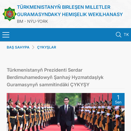
TÜRKMENISTANYŇ BIRLEŞEN MILLETLER
GURAMASYNDAKY HEMIŞELIK WEKILHANASY
BM - NÝU-ÝORK
TK
BAŞ SAHYPA
ÇYKYŞLAR
BAŞ SAHYPA
HABARLAR
Türkmenistanyň Prezidenti Serdar
Berdimuhamedowyň Şanhaý Hyzmatdaşlyk
TÜRKMENISTAN
Guramasynyň sammitindäki ÇYKYŞY
1
BIRLEŞEN MILLETLER GURAMASY
Sen
ILERI TUTULÝAN GARAÝYŞLAR
ÇYKYŞLAR WE RESMINAMALAR