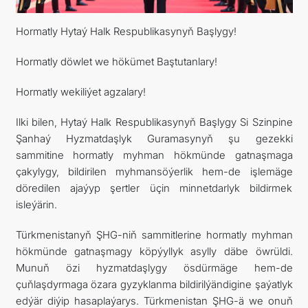
Hormatly Hytaý Halk Respublikasynyň Başlygy!
DIPLOMATIÝA
Hormatly döwlet we hökümet Baştutanlary!
HEMIŞELIK BITARAPLYK
Hormatly wekiliýet agzalary!
DURNUKLY ULAG ULGAMY
Ilki bilen, Hytaý Halk Respublikasynyň Başlygy Si Szinpine
Şanhaý Hyzmatdaşlyk Guramasynyň şu gezekki
ARAGATNAŞYK
sammitine hormatly myhman hökmünde gatnaşmaga
çakylygy, bildirilen myhmansöýerlik hem-de işlemäge
döredilen ajaýyp şertler üçin minnetdarlyk bildirmek
isleýärin.
Türkmenistanyň ŞHG-niň sammitlerine hormatly myhman
hökmünde gatnaşmagy köpýyllyk asylly däbe öwrüldi.
Munuň özi hyzmatdaşlygy ösdürmäge hem-de
çuňlaşdyrmaga özara gyzyklanma bildirilýändigine şaýatlyk
edýär diýip hasaplaýarys. Türkmenistan ŞHG-ä we onuň