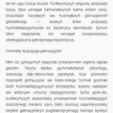
de bir ugur bolup durýar. Ýurtlarymyzyň okgunly ykdysady
ösüşi, täze senagat kärhanalarynyň barha artýan sany,
öndürilýän harytlaryň we hyzmatlaryň görnüşleriniň
giňeldilmegi — bularyň ählisi ykdysady
hyzmatdaşlygymyzda öz beýanyny tapmalydyr. Şunuň
bilen baglylykda, biz senagat kooperasiýasy
strategiýasyna gatnaşmaga taýýardyrys.
Hormatly duşuşyga gatnaşyjylar!
Men öz çykyşymyň başynda ynsanperwer ulgamy agzap
geçdim. Taryhy tejribe, gymmatlyklaryň ýakynlygy,
özboluşly däp-dessurlara ygrarlylyk, tüýs ýürekden
hoşniýetli goňşuçylyk we birek-birege hormat goýmak
biziň hyzmatdaşlygymyzyň binýadydyr, aýawly saklaýan
we artdyrýan umumy baýlygymyzdyr. Şoňa görä-de,
ýurtlarymyzyň arasyndaky ynsanperwer hyzmatdaşlygyň
ösdürilmegi, medeni, ylym, bilim, durmuş ulgamlaryndaky
beýleki gatnaşyklaryň pugtalandyrylmagy hemişe aýratyn