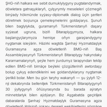
ŞHG-niň halkara we sebit durnuklylygyny pugtalandyrmak,
döwletara gatnaşyklaryň, çylşyrymly meseleleri çözmegiň
binýady hökmünde syýasy-diplomatik dialog üçin şertleri
döretmek boýunça çemeleşmelerini goldaýarys. Şunuň
bilen baglylykda, guramanyň Türkmenistanyň daşary
syýasat ugruna, biziň Bitaraplygymyza, halkara
başlangyçlarymyza hemişe oňyn garaýandygyny
nygtamak isleýärin. Häzirki wagtda Şanhaý Hyzmatdaşlyk
Guramasyna agza döwletleriň BMG-niň Baş
Assambleýasynyň Türkmenistanyň Bitaraplygy hakyndaky
Kararnamalarynyň, şeýle hem ýurdumyz tarapyndan teklip
edilen BMG-niň birnäçe beýleki çözgütleriniň awtordaşy
bolup çykyş edendiklerini we goldandyklaryny nygtamak
ýerlikli bolar. Men bu gün taryhy wakanyň — şu ýylyň 12-
nji dekabrynda belleniljek Türkmenistanyň Bitaraplygynyň
30 ýyllygynyň öňüsyrasynda bu barada aýratyn
minnetdarlyk bilen aýdýaryn. Biz Aşgabatda geçiriljek
dabaralarda Şanhaý Hyzmatdaşlyk Guramasyna agza
döwletleriň ählisiniň ýokary derejeli wekiliýetlerini görmäge