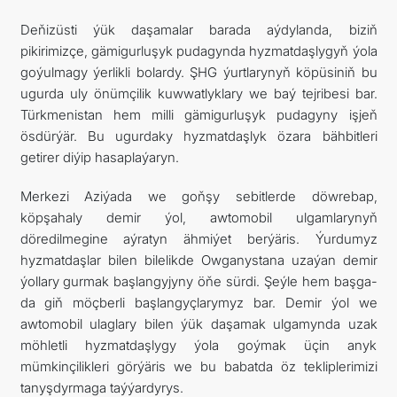
Deňizüsti ýük daşamalar barada aýdylanda, biziň
pikirimizçe, gämigurluşyk pudagynda hyzmatdaşlygyň ýola
goýulmagy ýerlikli bolardy. ŞHG ýurtlarynyň köpüsiniň bu
ugurda uly önümçilik kuwwatlyklary we baý tejribesi bar.
Türkmenistan hem milli gämigurluşyk pudagyny işjeň
ösdürýär. Bu ugurdaky hyzmatdaşlyk özara bähbitleri
getirer diýip hasaplaýaryn.
Merkezi Aziýada we goňşy sebitlerde döwrebap,
köpşahaly demir ýol, awtomobil ulgamlarynyň
döredilmegine aýratyn ähmiýet berýäris. Ýurdumyz
hyzmatdaşlar bilen bilelikde Owganystana uzaýan demir
ýollary gurmak başlangyjyny öňe sürdi. Şeýle hem başga-
da giň möçberli başlangyçlarymyz bar. Demir ýol we
awtomobil ulaglary bilen ýük daşamak ulgamynda uzak
möhletli hyzmatdaşlygy ýola goýmak üçin anyk
mümkinçilikleri görýäris we bu babatda öz tekliplerimizi
tanyşdyrmaga taýýardyrys.