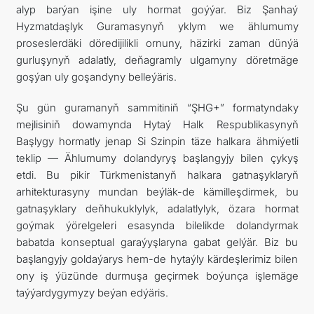
alyp barýan işine uly hormat goýýar. Biz Şanhaý
Hyzmatdaşlyk Guramasynyň yklym we ählumumy
proseslerdäki döredijilikli ornuny, häzirki zaman dünýä
gurluşynyň adalatly, deňagramly ulgamyny döretmäge
goşýan uly goşandyny belleýäris.
Şu gün guramanyň sammitiniň “ŞHG+” formatyndaky
mejlisiniň dowamynda Hytaý Halk Respublikasynyň
Başlygy hormatly jenap Si Szinpin täze halkara ähmiýetli
teklip — Ählumumy dolandyryş başlangyjy bilen çykyş
etdi. Bu pikir Türkmenistanyň halkara gatnaşyklaryň
arhitekturasyny mundan beýläk-de kämilleşdirmek, bu
gatnaşyklary deňhukuklylyk, adalatlylyk, özara hormat
goýmak ýörelgeleri esasynda bilelikde dolandyrmak
babatda konseptual garaýyşlaryna gabat gelýär. Biz bu
başlangyjy goldaýarys hem-de hytaýly kärdeşlerimiz bilen
ony iş ýüzünde durmuşa geçirmek boýunça işlemäge
taýýardygymyzy beýan edýäris.