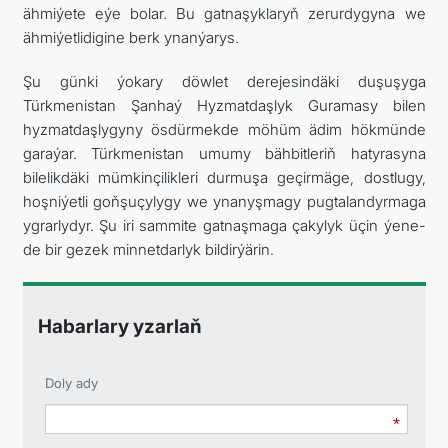
ähmiýete eýe bolar. Bu gatnaşyklaryň zerurdygyna we
ähmiýetlidigine berk ynanýarys.
Şu günki ýokary döwlet derejesindäki duşuşyga
Türkmenistan Şanhaý Hyzmatdaşlyk Guramasy bilen
hyzmatdaşlygyny ösdürmekde möhüm ädim hökmünde
garaýar. Türkmenistan umumy bähbitleriň hatyrasyna
bilelikdäki mümkinçilikleri durmuşa geçirmäge, dostlugy,
hoşniýetli goňşuçylygy we ynanyşmagy pugtalandyrmaga
ygrarlydyr. Şu iri sammite gatnaşmaga çakylyk üçin ýene-
de bir gezek minnetdarlyk bildirýärin.
Habarlary yzarlaň
Doly ady