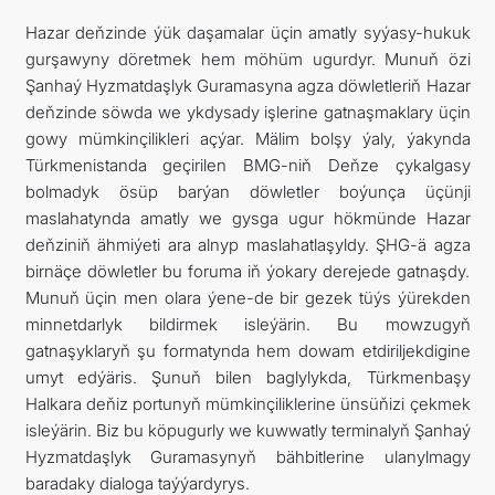
Hazar deňzinde ýük daşamalar üçin amatly syýasy-hukuk
gurşawyny döretmek hem möhüm ugurdyr. Munuň özi
Şanhaý Hyzmatdaşlyk Guramasyna agza döwletleriň Hazar
deňzinde söwda we ykdysady işlerine gatnaşmaklary üçin
gowy mümkinçilikleri açýar. Mälim bolşy ýaly, ýakynda
Türkmenistanda geçirilen BMG-niň Deňze çykalgasy
bolmadyk ösüp barýan döwletler boýunça üçünji
maslahatynda amatly we gysga ugur hökmünde Hazar
deňziniň ähmiýeti ara alnyp maslahatlaşyldy. ŞHG-ä agza
birnäçe döwletler bu foruma iň ýokary derejede gatnaşdy.
Munuň üçin men olara ýene-de bir gezek tüýs ýürekden
minnetdarlyk bildirmek isleýärin. Bu mowzugyň
gatnaşyklaryň şu formatynda hem dowam etdiriljekdigine
umyt edýäris. Şunuň bilen baglylykda, Türkmenbaşy
Halkara deňiz portunyň mümkinçiliklerine ünsüňizi çekmek
isleýärin. Biz bu köpugurly we kuwwatly terminalyň Şanhaý
Hyzmatdaşlyk Guramasynyň bähbitlerine ulanylmagy
baradaky dialoga taýýardyrys.