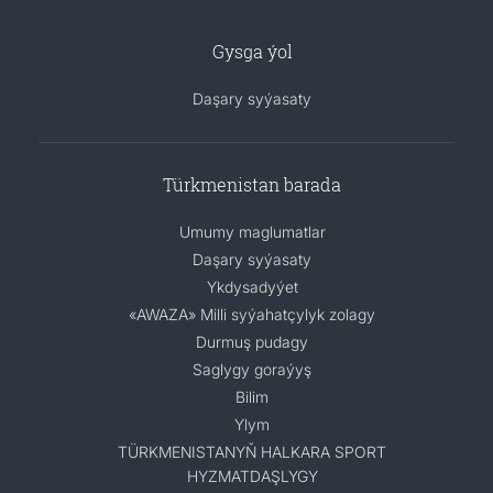
Gysga ýol
Daşary syýasaty
Türkmenistan barada
Umumy maglumatlar
Daşary syýasaty
Ykdysadyýet
«AWAZA» Milli syýahatçylyk zolagy
Durmuş pudagy
Saglygy goraýyş
Bilim
Ylym
TÜRKMENISTANYŇ HALKARA SPORT
HYZMATDAŞLYGY