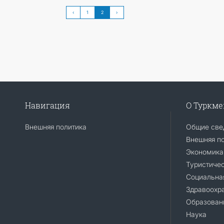
‹
1
2
›
Навигация
О Туркм
Внешняя политика
Общие све
Внешняя п
Экономика
Туристиче
Социальна
Здравоохр
Образован
Наука