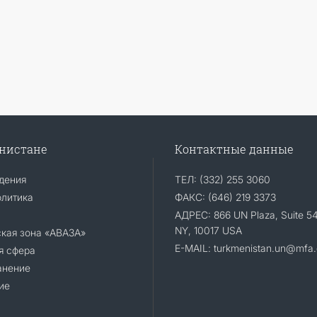
енистане
Контактные данные
дения
ТЕЛ: (332) 255 3060
олитика
ФАКС: (646) 219 3373
АДРЕС: 866 UN Plaza, Suite 5
NY, 10017 USA
ская зона «АВАЗА»
E-MAIL: turkmenistan.un@mfa.
я сфера
анение
ие