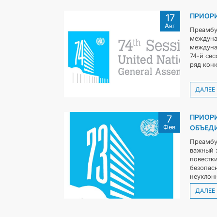
ПРИОРИ
17
Авг
Преамбу
междуна
междунар
74-й се
ряд конк
ДАЛЕЕ
ПРИОРИ
7
Фев
ОБЪЕД
Преамбу
важный 
повестк
безопасн
неуклонн
ДАЛЕЕ