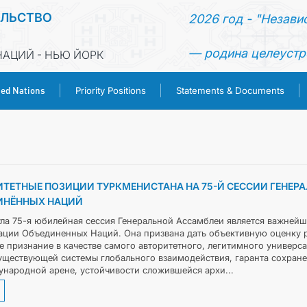
ЕЛЬСТВО
2026 год - "Незави
— родина целеустр
АЦИЙ - НЬЮ ЙОРК
ted Nations
Priority Positions
Statements & Documents
HOME
NEWS
ТЕТНЫЕ ПОЗИЦИИ ТУРКМЕНИСТАНА НА 75-Й СЕССИИ ГЕНЕР
ИНЁННЫХ НАЦИЙ
TURKMENISTAN
ла 75-я юбилейная сессия Генеральной Ассамблеи является важнейш
ации Объединенных Наций. Она призвана дать объективную оценку 
UNITED NATIONS
е признание в качестве самого авторитетного, легитимного универ
уществующей системы глобального взаимодействия, гаранта сохране
ународной арене, устойчивости сложившейся архи...
PRIORITY POSITIONS