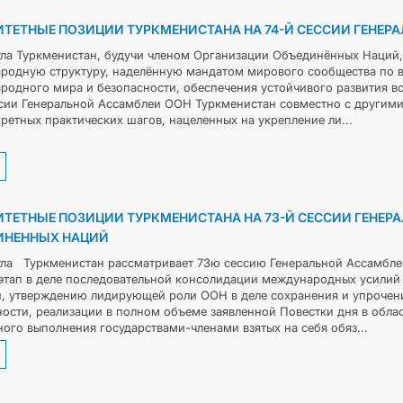
STATEMENTS & DOCUMENTS
ТЕТНЫЕ ПОЗИЦИИ ТУРКМЕНИСТАНА НА 74-Й СЕССИИ ГЕНЕР
ла Туркменистан, будучи членом Организации Объединённых Наций,
DIPLOMACY
родную структуру, наделённую мандатом мирового сообщества по 
одного мира и безопасности, обеспечения устойчивого развития все
ссии Генеральной Ассамблеи ООН Туркменистан совместно с другим
PERMANENT NEUTRALITY
ретных практических шагов, нацеленных на укрепление ли...
SUSTAINABLE TRANSPORT
CONTACT US
ТЕТНЫЕ ПОЗИЦИИ ТУРКМЕНИСТАНА НА 73-Й СЕССИИ ГЕНЕР
ИНЕННЫХ НАЦИЙ
ла Туркменистан рассматривает 73ю сессию Генеральной Ассамбле
этап в деле последовательной консолидации международных усилий
и, утверждению лидирующей роли ООН в деле сохранения и упрочени
ости, реализации в полном объеме заявленной Повестки дня в облас
ого выполнения государствами-членами взятых на себя обяз...