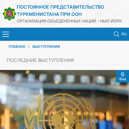
ПОСТОЯННОЕ ПРЕДСТАВИТЕЛЬСТВО
ТУРКМЕНИСТАНА ПРИ ООН
ОРГАНИЗАЦИЯ ОБЪЕДЕНЁННЫХ НАЦИЙ - НЬЮ ЙОРК
RU
ГЛАВНАЯ
ВЫСТУПЛЕНИЯ
HOME
ПОСЛЕДНИЕ ВЫСТУПЛЕНИЯ
NEWS
6
Фев
TURKMENISTAN
UNITED NATIONS
PRIORITY POSITIONS
STATEMENTS & DOCUMENTS