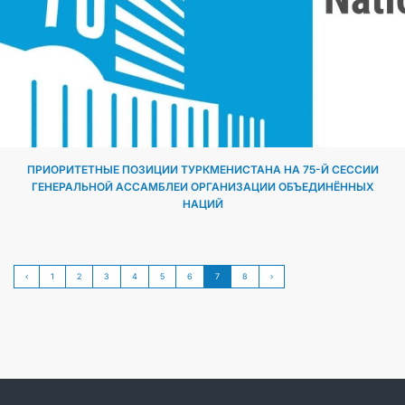
ПРИОРИТЕТНЫЕ ПОЗИЦИИ ТУРКМЕНИСТАНА НА 75-Й СЕССИИ
ГЕНЕРАЛЬНОЙ АССАМБЛЕИ ОРГАНИЗАЦИИ ОБЪЕДИНЁННЫХ
НАЦИЙ
‹
1
2
3
4
5
6
7
8
›