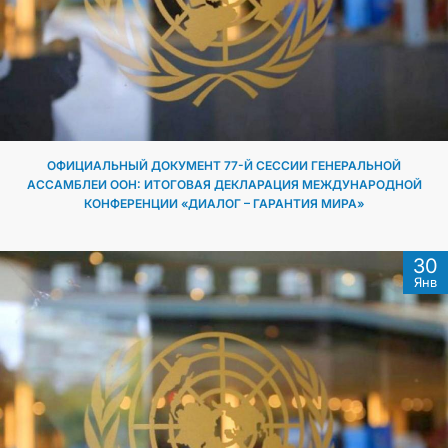
DIPLOMACY
PERMANENT NEUTRALITY
SUSTAINABLE TRANSPORT
ОФИЦИАЛЬНЫЙ ДОКУМЕНТ 77-Й СЕССИИ ГЕНЕРАЛЬНОЙ
АССАМБЛЕИ ООН: ИТОГОВАЯ ДЕКЛАРАЦИЯ МЕЖДУНАРОДНОЙ
КОНФЕРЕНЦИИ «ДИАЛОГ – ГАРАНТИЯ МИРА»
CONTACT US
30
Янв