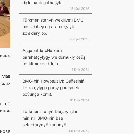
diplomatik gatnaşyk...
15 Iýul 2025
Türkmenistanyň wekiliýeti BMG-
niň sebitleýin parahatçylyk
zolaklary bo...
08 Iýul 2025
Aşgabatda «Halkara
дание
parahatçylygy we durnukly ösüşi
berkitmekde bilelik...
11 Dek 2024
глав
BMG-niň Howpsuzlyk Geňeşiniň
еских
Terrorçylyga garşy göreşmek
boýunça komit...
10 Dek 2024
ит её
ипов
Türkmenistanyň Daşary işler
ministri BMG-niň Baş
sekretarynyň kanunyň...
снове
09 Dek 2024