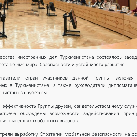
ÇYKYŞLAR WE RESMINAMALAR
DIPLOMATIÝA
HEMIŞELIK BITARAPLYK
DURNUKLY ULAG ULGAMY
рства иностранных дел Туркменистана состоялось
засе
ета во имя мира, безопасности и устойчивого развития
.
ARAGATNAŞYK
тавители стран участников данной Группы, включая 
ных в Туркменистане, а также руководители дипломатич
енистана за рубежом.
и эффективность Группы друзей, свидетельством чему служ
стрече обсуждены возможности задействования принц
ения нынешних глобальных вызовов.
трели выработку Стратегии глобальной безопасности на о