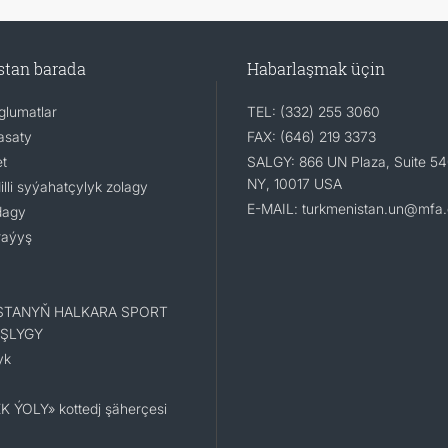
stan barada
Habarlaşmak üçin
lumatlar
TEL: (332) 255 3060
asaty
FAX: (646) 219 3373
t
SALGY: 866 UN Plaza, Suite 54
NY, 10017 USA
li syýahatçylyk zolagy
E-MAIL: turkmenistan.un@mfa.
dagy
raýyş
STANYŇ HALKARA SPORT
ŞLYGY
yk
K ÝOLY» kottedj şäherçesi