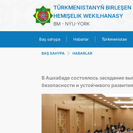
TÜRKMENISTANYŇ BIRLEŞEN
HEMIŞELIK WEKILHANASY
BM - NÝU-ÝORK
Türkmenistan
Baş sahypa
Habarlar
BAŞ SAHYPA
HABARLAR
В Ашхабаде состоялось заседание выс
безопасности и устойчивого развития