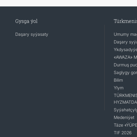
Gysga ýol
Türkmeni
Daşary syýasaty
Umumy mag
Daşary syý
Ykdysadyýe
«AWAZA» Mil
Durmuş pu
Saglygy go
Bilim
Ylym
TÜRKMENI
HYZMATDA
Syýahatçyl
Medeniýet
Täze «ÝÜPE
TIF 2026