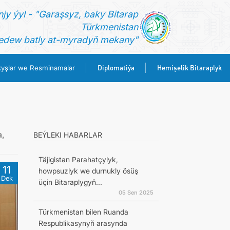
jy ýyl - "Garaşsyz, baky Bitarap
Türkmenistan
dew batly at-myradyň mekany"
Diplomatiýa
Hemişelik Bitaraplyk
yşlar we Resminamalar
,
BEÝLEKI HABARLAR
Täjigistan Parahatçylyk,
11
howpsuzlyk we durnukly ösüş
Dek
üçin Bitaraplygyň...
05 Sen 2025
Türkmenistan bilen Ruanda
Respublikasynyň arasynda