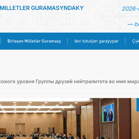
 MILLETLER GURAMASYNDAKY
2026-n
— be
Birleşen Milletler Guramasy
Ileri tutulýan garaýyşlar
Çyk
BAŞ SAHYPA
HABARLAR
окого уровня Группы друзей нейтралитета во имя мира
TÜRKMENISTAN
BIRLEŞEN MILLETLER GURAMASY
ILERI TUTULÝAN GARAÝYŞLAR