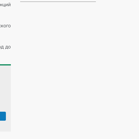
енций
ского
од до