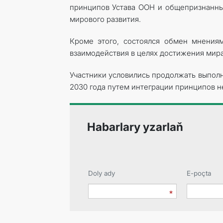
принципов Устава ООН и общепризнанны
мирового развития.
Кроме этого, состоялся обмен мнения
взаимодействия в целях достижения мира,
Участники условились продолжать выполн
2030 года путем интеграции принципов н
Habarlary yzarlaň
Doly ady
E-poçta