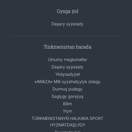
Gysga ýol
Daşary syýasaty
Türkmenistan barada
Umumy maglumatlar
Daşary syýasaty
Ykdysadyýet
«AWAZA» Milli syýahatçylyk zolagy
Durmuş pudagy
Saglygy goraýyş
Bilim
Ylym
TÜRKMENISTANYŇ HALKARA SPORT
HYZMATDAŞLYGY