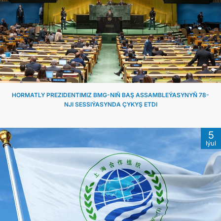
HORMATLY PREZIDENTIMIZ BMG-NIŇ BAŞ ASSAMBLEÝASYNYŇ 78-
NJI SESSIÝASYNDA ÇYKYŞ ETDI
5
Iýul