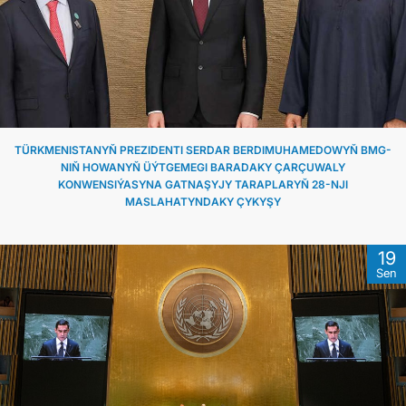
DIPLOMATIÝA
HEMIŞELIK BITARAPLYK
DURNUKLY ULAG ULGAMY
TÜRKMENISTANYŇ PREZIDENTI SERDAR BERDIMUHAMEDOWYŇ BMG-
NIŇ HOWANYŇ ÜÝTGEMEGI BARADAKY ÇARÇUWALY
KONWENSIÝASYNA GATNAŞYJY TARAPLARYŇ 28-NJI
ARAGATNAŞYK
MASLAHATYNDAKY ÇYKYŞY
19
Sen