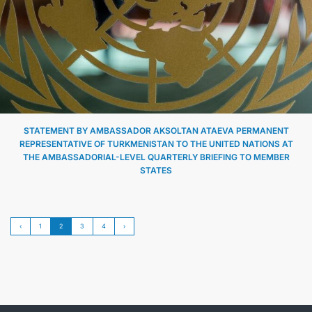
STATEMENT BY AMBASSADOR AKSOLTAN ATAEVA PERMANENT
REPRESENTATIVE OF TURKMENISTAN TO THE UNITED NATIONS AT
THE AMBASSADORIAL-LEVEL QUARTERLY BRIEFING TO MEMBER
STATES
‹
1
2
3
4
›