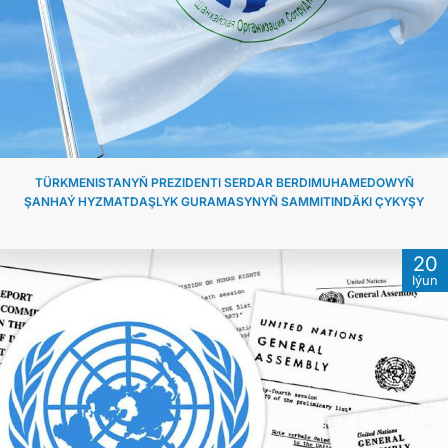
TÜRKMENISTANYŇ PREZIDENTI SERDAR BERDIMUHAMEDOWYŇ
ŞANHAÝ HYZMATDAŞLYK GURAMASYNYŇ SAMMITINDÄKI ÇYKYŞY
20
Iýun