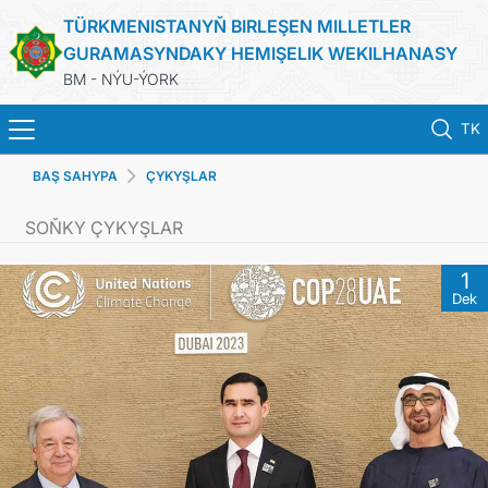
TÜRKMENISTANYŇ BIRLEŞEN MILLETLER
GURAMASYNDAKY HEMIŞELIK WEKILHANASY
BM - NÝU-ÝORK
TK
BAŞ SAHYPA
ÇYKYŞLAR
BAŞ SAHYPA
SOŇKY ÇYKYŞLAR
HABARLAR
1
Dek
TÜRKMENISTAN
BIRLEŞEN MILLETLER GURAMASY
ILERI TUTULÝAN GARAÝYŞLAR
ÇYKYŞLAR WE RESMINAMALAR