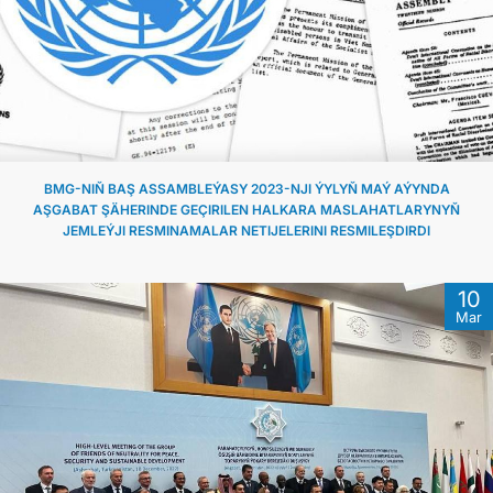
BMG-NIŇ BAŞ ASSAMBLEÝASY 2023-NJI ÝYLYŇ MAÝ AÝYNDA
AŞGABAT ŞÄHERINDE GEÇIRILEN HALKARA MASLAHATLARYNYŇ
JEMLEÝJI RESMINAMALAR NETIJELERINI RESMILEŞDIRDI
10
Mar