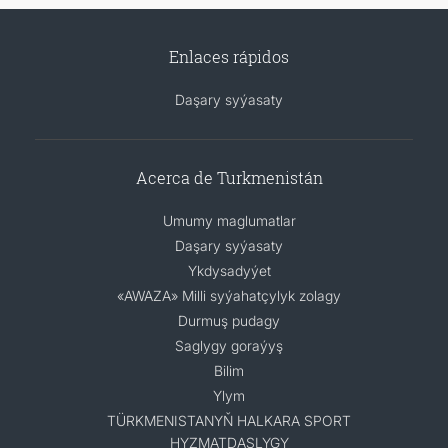
Enlaces rápidos
Daşary syýasaty
Acerca de Turkmenistán
Umumy maglumatlar
Daşary syýasaty
Ykdysadyýet
«AWAZA» Milli syýahatçylyk zolagy
Durmuş pudagy
Saglygy goraýyş
Bilim
Ylym
TÜRKMENISTANYŇ HALKARA SPORT
HYZMATDAŞLYGY