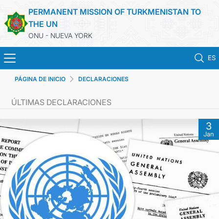
PERMANENT MISSION OF TURKMENISTAN TO
THE UN
ONU - NUEVA YORK
ES
PÁGINA DE INICIO
DECLARACIONES
HOME
ÚLTIMAS DECLARACIONES
NEWS
3
Jan
TURKMENISTAN
UNITED NATIONS
PRIORITY POSITIONS
STATEMENTS & DOCUMENTS