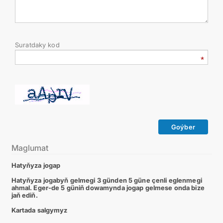
Suratdaky kod
Goýber
Maglumat
Hatyňyza jogap
Hatyňyza jogabyň gelmegi 3 günden 5 güne çenli eglenmegi
ahmal. Eger-de 5 güniň dowamynda jogap gelmese onda bize
jaň ediň.
Kartada salgymyz