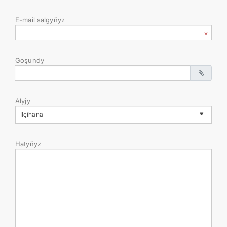
E-mail salgyňyz
DIPLOMACY
PERMANENT NEUTRALITY
Goşundy
SUSTAINABLE TRANSPORT
Alyjy
CONTACT US
Ilçihana
Hatyňyz