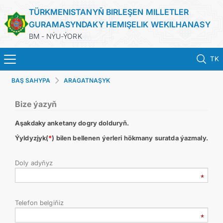
TÜRKMENISTANYŇ BIRLEŞEN MILLETLER
GURAMASYNDAKY HEMIŞELIK WEKILHANASY
BM - NÝU-ÝORK
TK
BAŞ SAHYPA
ARAGATNAŞYK
HOME
Bize ýazyň
NEWS
Aşakdaky anketany dogry dolduryň.
TURKMENISTAN
Ýyldyzjyk(
*
) bilen bellenen ýerleri hökmany suratda ýazmaly.
Doly adyňyz
UNITED NATIONS
PRIORITY POSITIONS
Telefon belgiňiz
STATEMENTS & DOCUMENTS