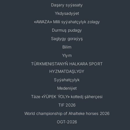
Daşary syýasaty
Ykdysadyýet
«AWAZA» Milli syýahatçylyk zolagy
Durmuş pudagy
Saglygy goraýyş
Bilim
Ylym
TÜRKMENISTANYŇ HALKARA SPORT
HYZMATDAŞLYGY
Syýahatçylyk
Medeniýet
Täze «ÝÜPEK ÝOLY» kottedj şäherçesi
TIF 2026
World championship of Ahalteke horses 2026
OGT-2026