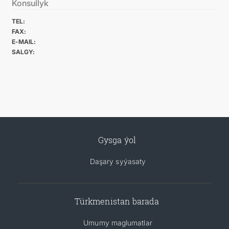
Konsullyk
TEL:
FAX:
E-MAIL:
SALGY:
Gysga ýol
Daşary syýasaty
Türkmenistan barada
Umumy maglumatlar