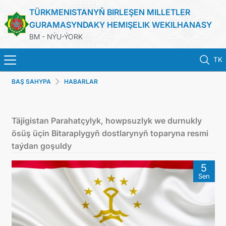
TÜRKMENISTANYŇ BIRLEŞEN MILLETLER
GURAMASYNDAKY HEMIŞELIK WEKILHANASY
BM - NÝU-ÝORK
TK
BAŞ SAHYPA
HABARLAR
HOME
NEWS
Täjigistan Parahatçylyk, howpsuzlyk we durnukly
ösüş üçin Bitaraplygyň dostlarynyň toparyna resmi
TURKMENISTAN
taýdan goşuldy
5
UNITED NATIONS
Sen
PRIORITY POSITIONS
STATEMENTS & DOCUMENTS