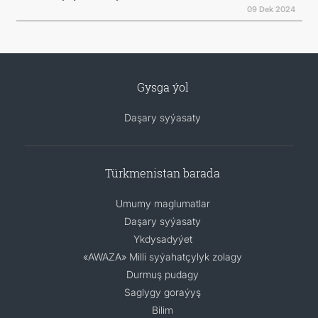
09 Dek 2024
Gysga ýol
Daşary syýasaty
Türkmenistan barada
Umumy maglumatlar
Daşary syýasaty
Ykdysadyýet
«AWAZA» Milli syýahatçylyk zolagy
Durmuş pudagy
Saglygy goraýyş
Bilim