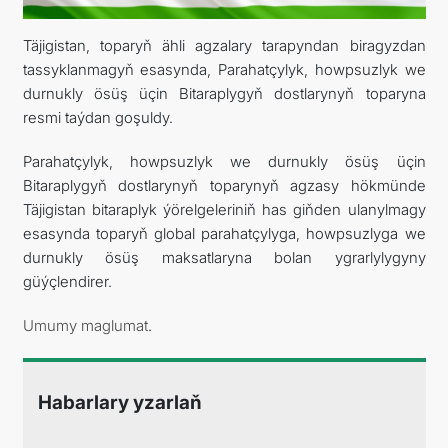
Täjigistan, toparyň ähli agzalary tarapyndan biragyzdan
DIPLOMACY
tassyklanmagyň esasynda, Parahatçylyk, howpsuzlyk we
durnukly ösüş üçin Bitaraplygyň dostlarynyň toparyna
PERMANENT NEUTRALITY
resmi taýdan goşuldy.
SUSTAINABLE TRANSPORT
Parahatçylyk, howpsuzlyk we durnukly ösüş üçin
Bitaraplygyň dostlarynyň toparynyň agzasy hökmünde
CONTACT US
Täjigistan bitaraplyk ýörelgeleriniň has giňden ulanylmagy
esasynda toparyň global parahatçylyga, howpsuzlyga we
durnukly ösüş maksatlaryna bolan ygrarlylygyny
güýçlendirer.
Umumy maglumat
.
Habarlary yzarlaň