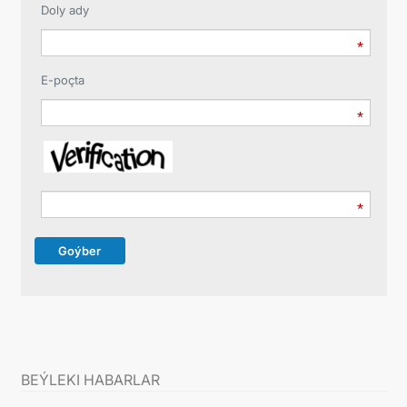
Doly ady
E-poçta
Goýber
BEÝLEKI HABARLAR