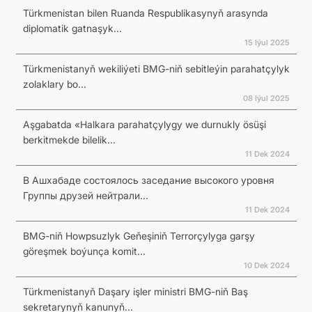
Türkmenistan bilen Ruanda Respublikasynyň arasynda
diplomatik gatnaşyk...
15 Iýul 2025
Türkmenistanyň wekiliýeti BMG-niň sebitleýin parahatçylyk
zolaklary bo...
08 Iýul 2025
Aşgabatda «Halkara parahatçylygy we durnukly ösüşi
berkitmekde bilelik...
11 Dek 2024
В Ашхабаде состоялось заседание высокого уровня
Группы друзей нейтрали...
11 Dek 2024
BMG-niň Howpsuzlyk Geňeşiniň Terrorçylyga garşy
göreşmek boýunça komit...
10 Dek 2024
Türkmenistanyň Daşary işler ministri BMG-niň Baş
sekretarynyň kanunyň...