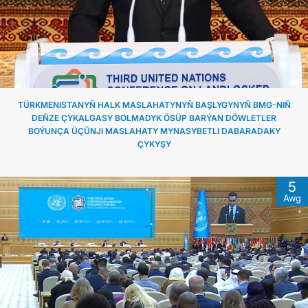
TÜRKMENISTANYŇ HALK MASLAHATYNYŇ BAŞLYGYNYŇ BMG-NIŇ
DEŇZE ÇYKALGASY BOLMADYK ÖSÜP BARÝAN DÖWLETLER
BOÝUNÇA ÜÇÜNJI MASLAHATY MYNASYBETLI DABARADAKY
ÇYKYŞY
5
Awg