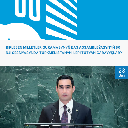
DIPLOMACY
PERMANENT NEUTRALITY
SUSTAINABLE TRANSPORT
BIRLEŞEN MILLETLER GURAMASYNYŇ BAŞ ASSAMBLEÝASYNYŇ 80-
NJI SESSIÝASYNDA TÜRKMENISTANYŇ ILERI TUTÝAN GARAÝYŞLARY
CONTACT US
23
Sen