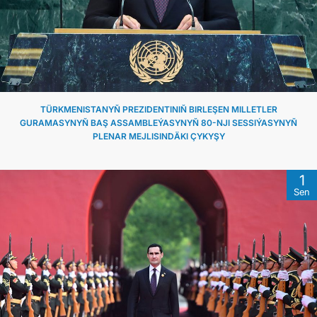
TÜRKMENISTANYŇ PREZIDENTINIŇ BIRLEŞEN MILLETLER
GURAMASYNYŇ BAŞ ASSAMBLEÝASYNYŇ 80-NJI SESSIÝASYNYŇ
PLENAR MEJLISINDÄKI ÇYKYŞY
1
Sen