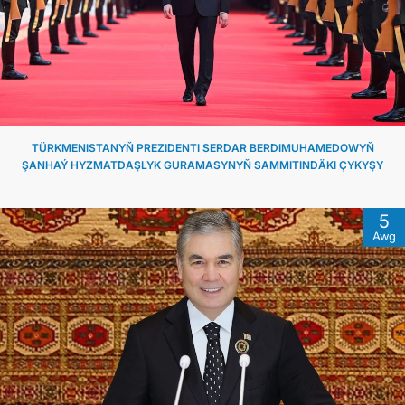
TÜRKMENISTANYŇ PREZIDENTI SERDAR BERDIMUHAMEDOWYŇ
ŞANHAÝ HYZMATDAŞLYK GURAMASYNYŇ SAMMITINDÄKI ÇYKYŞY
5
Awg