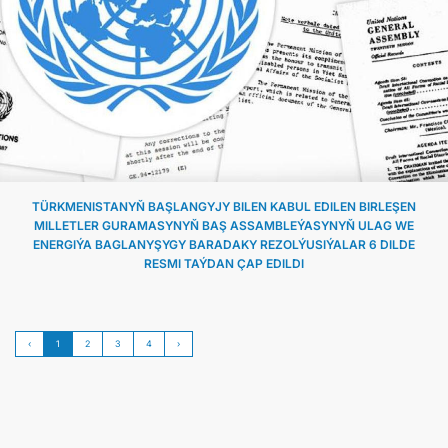
TÜRKMENISTANYŇ BAŞLANGYJY BILEN KABUL EDILEN BIRLEŞEN
MILLETLER GURAMASYNYŇ BAŞ ASSAMBLEÝASYNYŇ ULAG WE
ENERGIÝA BAGLANYŞYGY BARADAKY REZOLÝUSIÝALAR 6 DILDE
RESMI TAÝDAN ÇAP EDILDI
‹
1
2
3
4
›