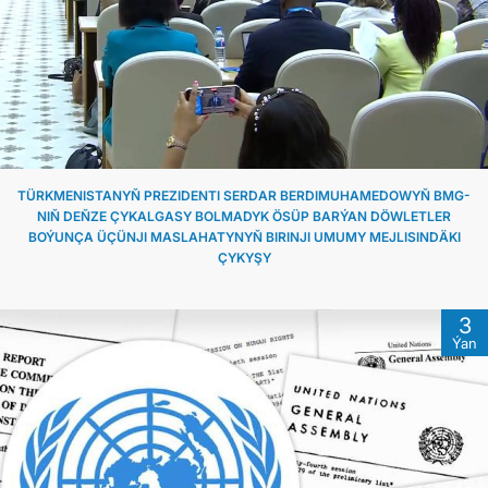
TÜRKMENISTANYŇ PREZIDENTI SERDAR BERDIMUHAMEDOWYŇ BMG-
NIŇ DEŇZE ÇYKALGASY BOLMADYK ÖSÜP BARÝAN DÖWLETLER
BOÝUNÇA ÜÇÜNJI MASLAHATYNYŇ BIRINJI UMUMY MEJLISINDÄKI
ÇYKYŞY
3
Ýan