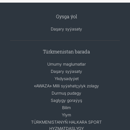
Gysga ýol
Daşary syýasaty
Türkmenistan barada
Umumy maglumatlar
Daşary syýasaty
Ykdysadyýet
«AWAZA» Milli syýahatçylyk zolagy
Durmuş pudagy
Saglygy goraýyş
Bilim
Ylym
TÜRKMENISTANYŇ HALKARA SPORT
HYZMATDAŞLYGY