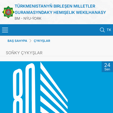
TÜRKMENISTANYŇ BIRLEŞEN MILLETLER
GURAMASYNDAKY HEMIŞELIK WEKILHANASY
BM - NÝU-ÝORK
TK
BAŞ SAHYPA
ÇYKYŞLAR
HOME
SOŇKY ÇYKYŞLAR
NEWS
24
Sen
TURKMENISTAN
UNITED NATIONS
PRIORITY POSITIONS
STATEMENTS & DOCUMENTS