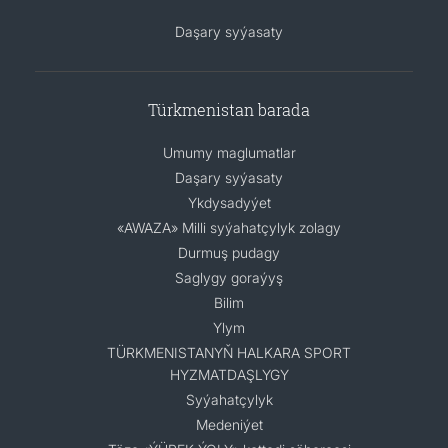
Daşary syýasaty
DIPLOMATIÝA
HEMIŞELIK BITARAPLYK
Türkmenistan barada
DURNUKLY ULAG ULGAMY
Umumy maglumatlar
Daşary syýasaty
Ykdysadyýet
ARAGATNAŞYK
«AWAZA» Milli syýahatçylyk zolagy
Durmuş pudagy
Saglygy goraýyş
Bilim
Ylym
TÜRKMENISTANYŇ HALKARA SPORT
HYZMATDAŞLYGY
Syýahatçylyk
Medeniýet