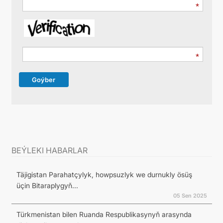
Goýber
BEÝLEKI HABARLAR
Täjigistan Parahatçylyk, howpsuzlyk we durnukly ösüş
üçin Bitaraplygyň...
05 Sen 2025
Türkmenistan bilen Ruanda Respublikasynyň arasynda