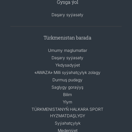
Gysga ýol
Daşary syýasaty
Türkmenistan barada
Umumy maglumatlar
Daşary syýasaty
Ykdysadyýet
«AWAZA» Milli syýahatçylyk zolagy
Durmuş pudagy
Saglygy goraýyş
Bilim
Ylym
TÜRKMENISTANYŇ HALKARA SPORT
HYZMATDAŞLYGY
Syýahatçylyk
Medeniýet