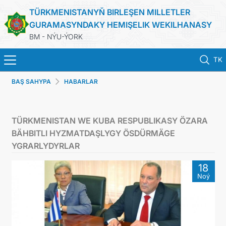
TÜRKMENISTANYŇ BIRLEŞEN MILLETLER
GURAMASYNDAKY HEMIŞELIK WEKILHANASY
BM - NÝU-ÝORK
TK
BAŞ SAHYPA
HABARLAR
HOME
NEWS
TÜRKMENISTAN WE KUBA RESPUBLIKASY ÖZARA
BÄHBITLI HYZMATDAŞLYGY ÖSDÜRMÄGE
TURKMENISTAN
YGRARLYDYRLAR
18
UNITED NATIONS
Noý
PRIORITY POSITIONS
STATEMENTS & DOCUMENTS