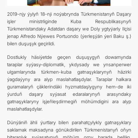
2019-njy ýylyň 18-nji noýabrynda Türkmenistanyň Daşary
DIPLOMACY
işler ministrliginde Kuba Respublikasynyň
Türkmenistandaky Adatdan daşary we Doly ygtyýarly Ilçisi
PERMANENT NEUTRALITY
jenap Alfredo Nýewes Portuondo (ýerleşýän ýeri Baku ş.)
bilen duşuşyk geçirildi.
SUSTAINABLE TRANSPORT
Dostlukly häsiýetde geçen duşuşygyň dowamynda
CONTACT US
taraplar syýasy-diplomatik, ykdysady we ynsanperwer
ulgamlarynda türkmen-kuba gatnaşyklarynyň häzirki
ýagdaýyny ara alyp maslahatlaşdylar. Taraplar halkara
guramalaryň çäklerindäki hyzmatdaşlygyny hem-de iki
ýurduň daşary syýasat edaralarynyň arasyndaky
gatnaşyklaryny işjeňleşdirmegiň möhümdigini ara alyp
maslahatlaşdylar.
Dünýäniň ähli ýurtlary bilen parahatçylykly gatnaşyklary
saklamak maksadyna gönükdirilen Türkmenistanyň oňyn
bitaraplyk syýasatynyň möhüm orny barada belläp,