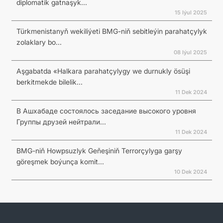
diplomatik gatnaşyk...
15 Iýul 2025
Türkmenistanyň wekiliýeti BMG-niň sebitleýin parahatçylyk
zolaklary bo...
08 Iýul 2025
Aşgabatda «Halkara parahatçylygy we durnukly ösüşi
berkitmekde bilelik...
11 Dek 2024
В Ашхабаде состоялось заседание высокого уровня
Группы друзей нейтрали...
11 Dek 2024
BMG-niň Howpsuzlyk Geňeşiniň Terrorçylyga garşy
göreşmek boýunça komit...
10 Dek 2024