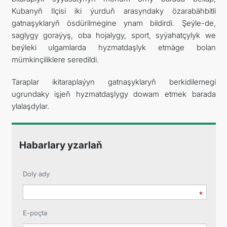
Kubanyň Ilçisi iki ýurduň arasyndaky özarabähbitli
gatnaşyklaryň ösdürilmegine ynam bildirdi. Şeýle-de,
saglygy goraýyş, oba hojalygy, sport, syýahatçylyk we
beýleki ulgamlarda hyzmatdaşlyk etmäge bolan
mümkinçiliklere seredildi.
Taraplar ikitaraplaýyn gatnaşyklaryň berkidilemegi
ugrundaky işjeň hyzmatdaşlygy dowam etmek barada
ylalaşdylar.
Habarlary yzarlaň
Doly ady
E-poçta